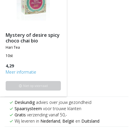
mystery of desire spicy
choco chai bio
hari tea
10st
4,29
Meer informatie
Niet op voorraad
info
Deskundig
advies over jouw gezondheid
check
Spaarsysteem
voor trouwe klanten
check
Gratis
verzending vanaf 50,-
check
Wij leveren in
Nederland
,
België
en
Duitsland
check