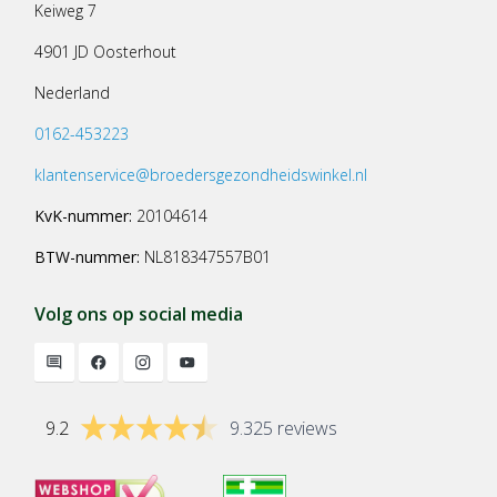
Keiweg 7
4901 JD Oosterhout
Nederland
0162-453223
klantenservice@broedersgezondheidswinkel.nl
KvK-nummer:
20104614
BTW-nummer:
NL818347557B01
Volg ons op social media
9.2
9.325 reviews