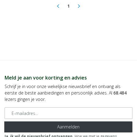
1
arrow_back_ios
arrow_forward_ios
(current)
Meld je aan voor korting en advies
Schrijf je in voor onze wekelijkse nieuwsbrief en ontvang als
eerste de beste aanbiedingen en persoonlijk advies. Al
68.484
lezers gingen je voor.
E-mailadres
Aanmelden
Ja, ik wil de nieuwsbrief ontvangen.
Hoe we met je gegevens