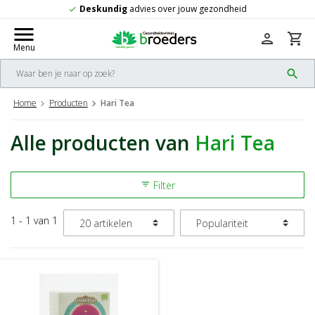
Deskundig
advies over jouw gezondheid
check
menu
person
shopping_cart
Menu
search
Home
Producten
Hari Tea
Alle producten van
Hari Tea
Filter
filter_list
1 - 1 van 1