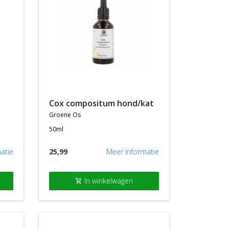
cox compositum hond/kat
groene os
50ml
atie
25,99
Meer informatie
In winkelwagen
shopping_cart