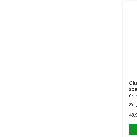
glucosamine complex
spe
gro
250
49,