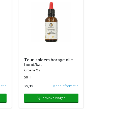
teunisbloem borage olie
hond/kat
groene os
50ml
atie
25,15
Meer informatie
In winkelwagen
shopping_cart