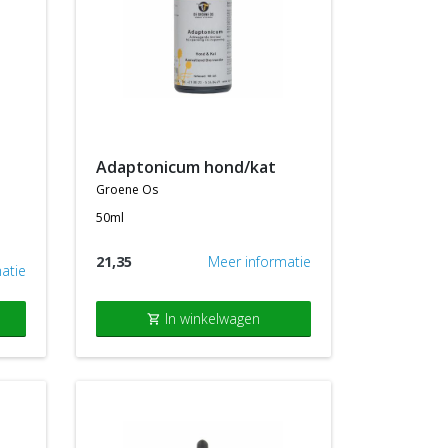
adaptonicum hond/kat
groene os
50ml
21,35
Meer informatie
atie
In winkelwagen
shopping_cart