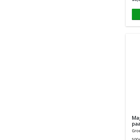
magnesiumcitraat
pa
gro
500