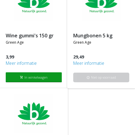
wine gummi's 150 gr
mungbonen 5 kg
green age
green age
3,99
29,49
Meer informatie
Meer informatie
In winkelwagen
Niet op voorraad
shopping_cart
info