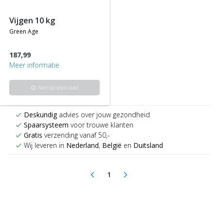
vijgen 10 kg
green age
187,99
Meer informatie
Niet op voorraad
info
Deskundig
advies over jouw gezondheid
check
Spaarsysteem
voor trouwe klanten
check
Gratis
verzending vanaf 50,-
check
Wij leveren in
Nederland
,
België
en
Duitsland
check
1
arrow_back_ios
arrow_forward_ios
(current)