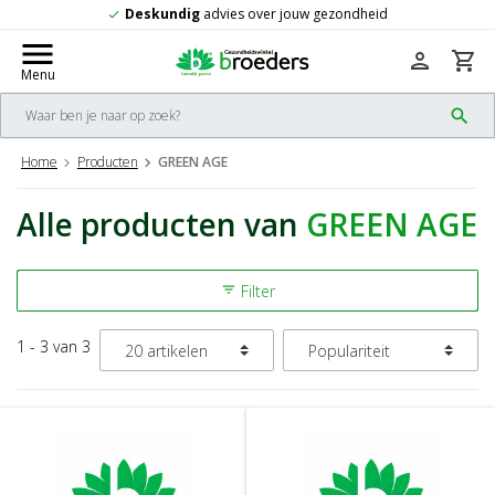
Deskundig
advies over jouw gezondheid
check
menu
person
shopping_cart
Menu
search
Home
Producten
GREEN AGE
Alle producten van
GREEN AGE
Filter
filter_list
1 - 3 van 3