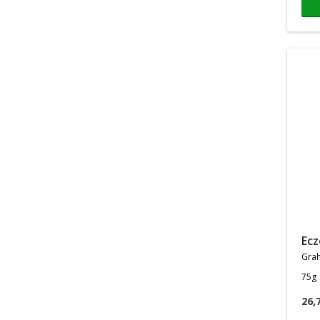
ec
gra
75g
26,