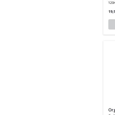
120
19,
o