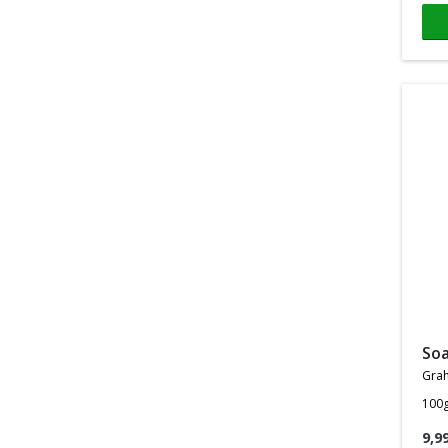
so
gra
100
9,9