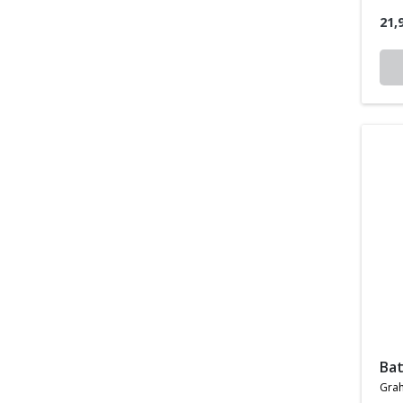
21,
ba
gra