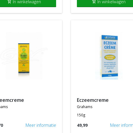
In winkelwagen
In winkelwagen
shopping_cart
shopping_cart
zeemcreme
eczeemcreme
hams
grahams
150g
70
Meer informatie
49,99
Meer inform