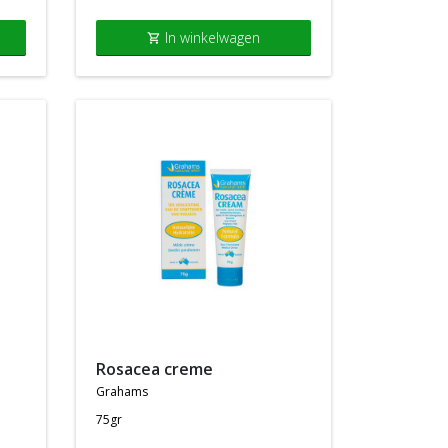
In winkelwagen
shopping_cart
rosacea creme
grahams
75gr