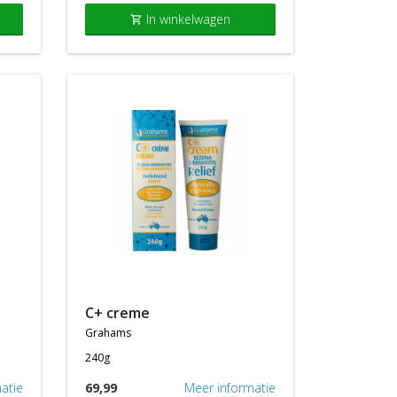
In winkelwagen
shopping_cart
c+ creme
grahams
240g
atie
69,99
Meer informatie