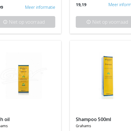
19,19
Meer inform
99
Meer informatie
Niet op voorraad
Niet op voorraad
info
info
th oil
shampoo 500ml
hams
grahams