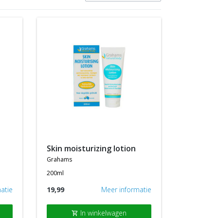
skin moisturizing lotion
grahams
200ml
atie
19,99
Meer informatie
In winkelwagen
shopping_cart