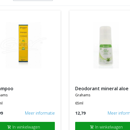
hampoo
deodorant mineral aloe
hams
grahams
ml
65ml
99
Meer informatie
12,79
Meer inform
In winkelwagen
In winkelwagen
shopping_cart
shopping_cart