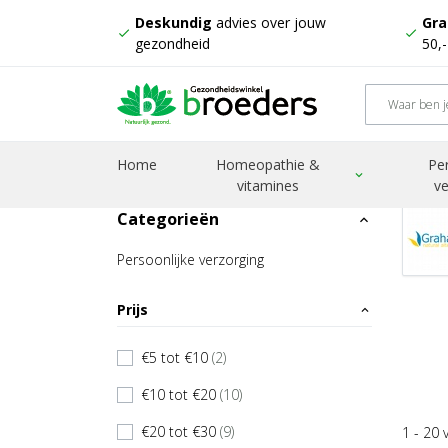
Deskundig
advies over jouw
Gra
check
check
gezondheid
50,
Home
Producten
Grahams
Home
Homeopathie &
Pe
expand_more
vitamines
ve
Categorieën
expand_less
Persoonlijke verzorging
Prijs
expand_less
€5 tot €10
(2)
check
€10 tot €20
(10)
check
€20 tot €30
(9)
1 - 20 
check