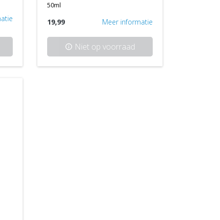
50ml
atie
19,99
Meer informatie
Niet op voorraad
info