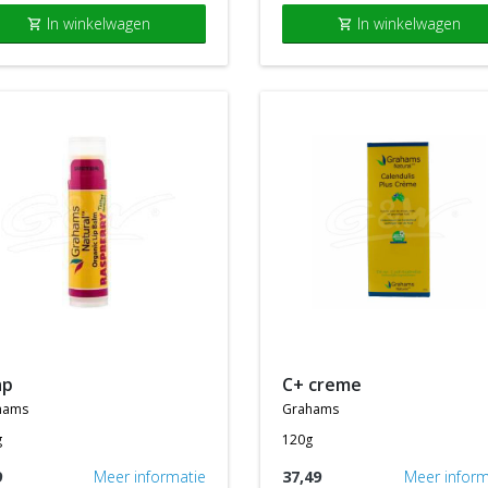
In winkelwagen
In winkelwagen
shopping_cart
shopping_cart
ap
c+ creme
hams
grahams
g
120g
9
Meer informatie
37,49
Meer inform