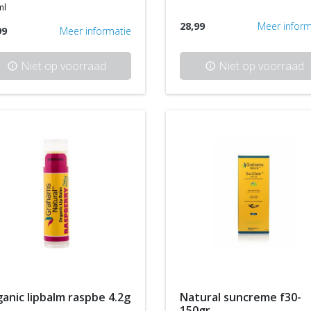
ml
28,99
Meer inform
99
Meer informatie
Niet op voorraad
Niet op voorraad
info
info
rganic lipbalm raspbe 4.2g
natural suncreme f30-
150gr