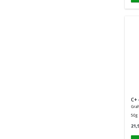
c+
gra
50g
21,