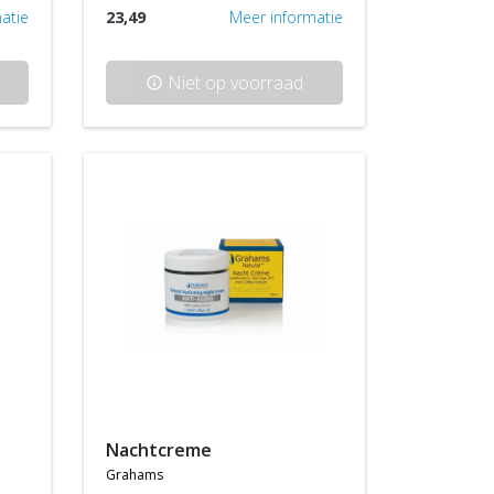
atie
23,49
Meer informatie
Niet op voorraad
info
nachtcreme
grahams