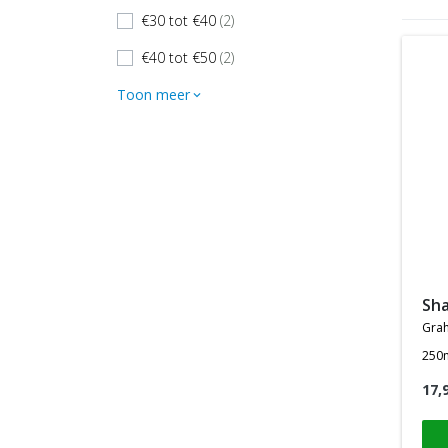
€30 tot €40
(2)
check
€40 tot €50
(2)
check
Toon meer
expand_more
s
gra
250
17,