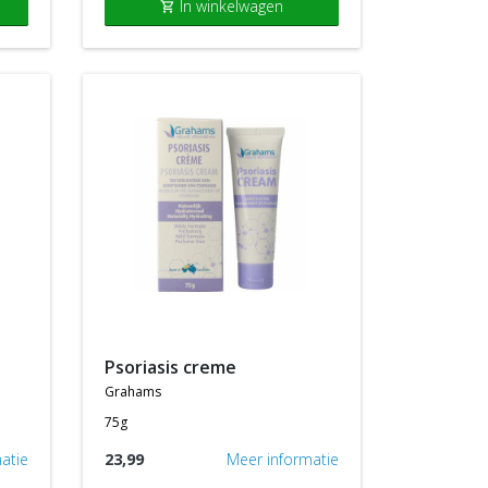
In winkelwagen
shopping_cart
psoriasis creme
grahams
75g
atie
23,99
Meer informatie