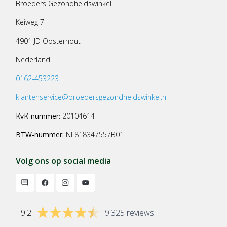
Broeders Gezondheidswinkel
Keiweg 7
4901 JD Oosterhout
Nederland
0162-453223
klantenservice@broedersgezondheidswinkel.nl
KvK-nummer:
20104614
BTW-nummer:
NL818347557B01
Volg ons op social media
9.2
9.325 reviews