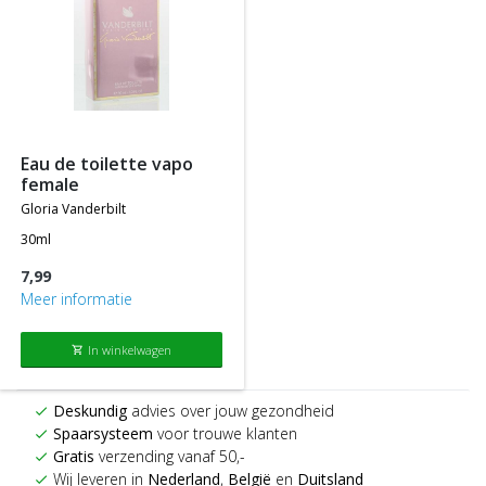
eau de toilette vapo
female
gloria vanderbilt
30ml
7,99
Meer informatie
In winkelwagen
shopping_cart
Deskundig
advies over jouw gezondheid
check
Spaarsysteem
voor trouwe klanten
check
Gratis
verzending vanaf 50,-
check
Wij leveren in
Nederland
,
België
en
Duitsland
check