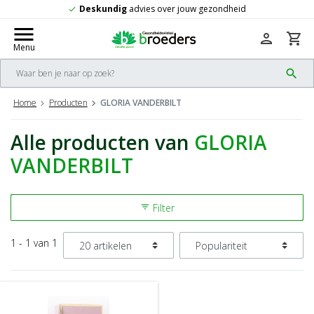
Deskundig
advies over jouw gezondheid
check
menu
person
shopping_cart
Menu
search
Home
Producten
GLORIA VANDERBILT
Alle producten van
GLORIA
VANDERBILT
Filter
filter_list
1 - 1 van 1