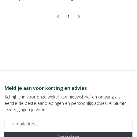
1
arrow_back_ios
arrow_forward_ios
(current)
Meld je aan voor korting en advies
Schrijf je in voor onze wekelijkse nieuwsbrief en ontvang als
eerste de beste aanbiedingen en persoonlijk advies. Al
68.484
lezers gingen je voor.
E-mailadres