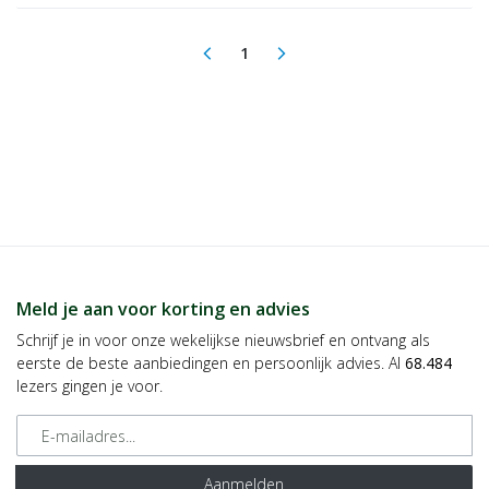
1
arrow_back_ios
arrow_forward_ios
(current)
Meld je aan voor korting en advies
Schrijf je in voor onze wekelijkse nieuwsbrief en ontvang als
eerste de beste aanbiedingen en persoonlijk advies. Al
68.484
lezers gingen je voor.
E-mailadres
Aanmelden