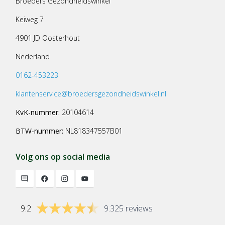
Broeders Gezondheidswinkel
Keiweg 7
4901 JD Oosterhout
Nederland
0162-453223
klantenservice@broedersgezondheidswinkel.nl
KvK-nummer:
20104614
BTW-nummer:
NL818347557B01
Volg ons op social media
9.2
9.325 reviews