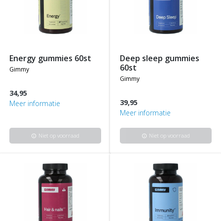
energy gummies 60st
deep sleep gummies
60st
gimmy
gimmy
34,95
39,95
Meer informatie
Meer informatie
Niet op voorraad
Niet op voorraad
info
info