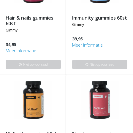
hair & nails gummies
immunity gummies 60st
60st
gimmy
gimmy
39,95
34,95
Meer informatie
Meer informatie
Niet op voorraad
Niet op voorraad
info
info