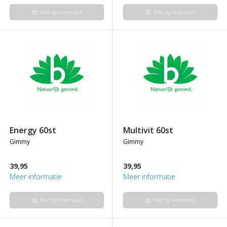
Niet op voorraad
Niet op voorraad
info
info
energy 60st
multivit 60st
gimmy
gimmy
39,95
39,95
Meer informatie
Meer informatie
Niet op voorraad
Niet op voorraad
info
info