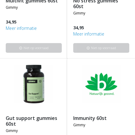
multivit gummies 60st
no stress gummies
60st
gimmy
gimmy
34,95
34,95
Meer informatie
Meer informatie
Niet op voorraad
Niet op voorraad
info
info
gut support gummies
immunity 60st
60st
gimmy
gimmy