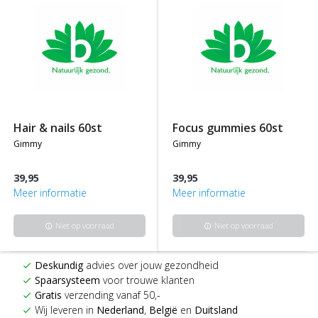
hair & nails 60st
focus gummies 60st
gimmy
gimmy
39,95
39,95
Meer informatie
Meer informatie
Niet op voorraad
Niet op voorraad
info
info
Deskundig
advies over jouw gezondheid
check
Spaarsysteem
voor trouwe klanten
check
Gratis
verzending vanaf 50,-
check
Wij leveren in
Nederland
,
België
en
Duitsland
check