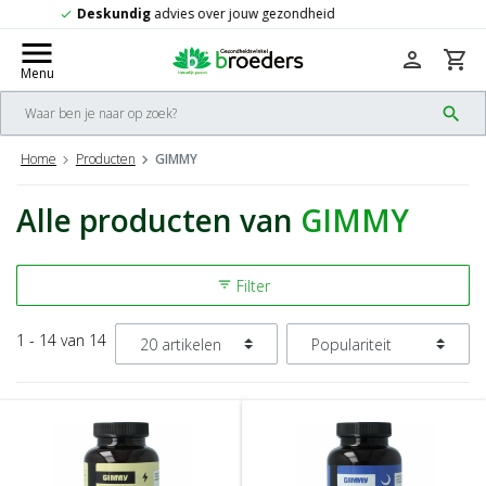
Gratis
verzending vanaf 50,-
check
menu
person
shopping_cart
Menu
search
Home
Producten
GIMMY
Alle producten van
GIMMY
Filter
filter_list
1 - 14 van 14