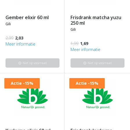
gember elixir 60 ml
frisdrank matcha yuzu
250 ml
gili
gili
2,39
2,03
1,99
1,69
Meer informatie
Meer informatie
Niet op voorraad
Niet op voorraad
info
info
Actie
-15%
Actie
-15%