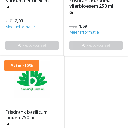
kurkuma elixir 60 ml
frisdrank kurkuma
vlierbloesem 250 ml
gili
gili
2,39
2,03
1,99
1,69
Meer informatie
Meer informatie
Niet op voorraad
Niet op voorraad
info
info
Actie
-15%
frisdrank basilicum
limoen 250 ml
gili