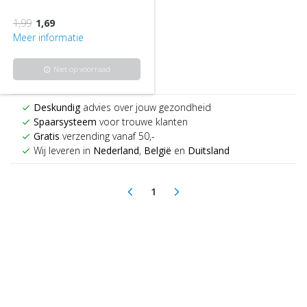
1,99
1,69
Meer informatie
Niet op voorraad
info
Deskundig
advies over jouw gezondheid
check
Spaarsysteem
voor trouwe klanten
check
Gratis
verzending vanaf 50,-
check
Wij leveren in
Nederland
,
België
en
Duitsland
check
1
arrow_back_ios
arrow_forward_ios
(current)