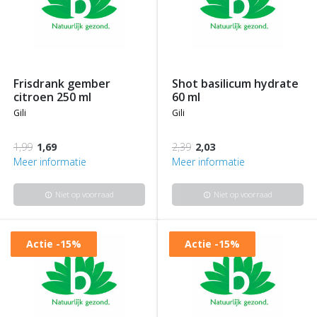
frisdrank gember
shot basilicum hydrate
citroen 250 ml
60 ml
gili
gili
1,99
1,69
2,39
2,03
Meer informatie
Meer informatie
Niet op voorraad
Niet op voorraad
info
info
Actie
-15%
Actie
-15%