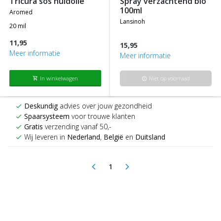
tricura sos huidolie
spray verzachtend bio
100ml
aromed
lansinoh
20 mil
11,95
15,95
Meer informatie
Meer informatie
In winkelwagen
Niet op voorraad
shopping_cart
info
Deskundig
advies over jouw gezondheid
check
Spaarsysteem
voor trouwe klanten
check
Gratis
verzending vanaf 50,-
check
Wij leveren in
Nederland
,
België
en
Duitsland
check
1
arrow_back_ios
arrow_forward_ios
(current)