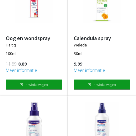
oog en wondspray
calendula spray
heltiq
weleda
100ml
30ml
11,89
8,89
9,99
Meer informatie
Meer informatie
In winkelwagen
In winkelwagen
shopping_cart
shopping_cart