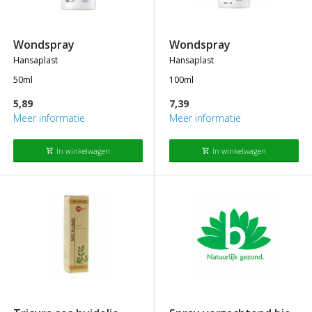
wondspray
wondspray
hansaplast
hansaplast
50ml
100ml
5,89
7,39
Meer informatie
Meer informatie
In winkelwagen
In winkelwagen
shopping_cart
shopping_cart