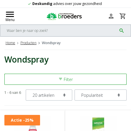
r jouw gezondheid
Gratis
verzending vana
check
menu
person
shopping_cart
Menu
search
Home
Producten
Wondspray
Wondspray
Filter
filter_list
1 - 6 van 6
Actie
-25%