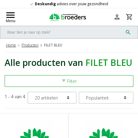
Deskundig
advies over jouw gezondheid
check
menu
person
shopping_cart
Menu
search
Home
Producten
FILET BLEU
Alle producten van
FILET BLEU
Filter
filter_list
1 - 4 van 4