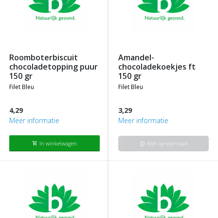
roomboterbiscuit
amandel-
chocoladetopping puur
chocoladekoekjes ft
150 gr
150 gr
filet bleu
filet bleu
4,29
3,29
Meer informatie
Meer informatie
In winkelwagen
Niet op voorraad
shopping_cart
info