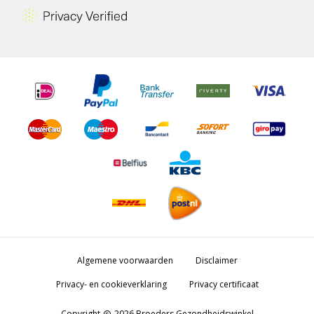
Algemene voorwaarden
Disclaimer
Privacy- en cookieverklaring
Privacy certificaat
Copyright
2026 Broeders Gezondheidswinkel
copyright