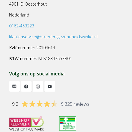
4901 JD Oosterhout
Nederland
0162-453223
klantenservice@broedersgezondheidswinkel.nl
KvK-nummer:
20104614
BTW-nummer:
NL818347557B01
Volg ons op social media
9.2
9.325 reviews