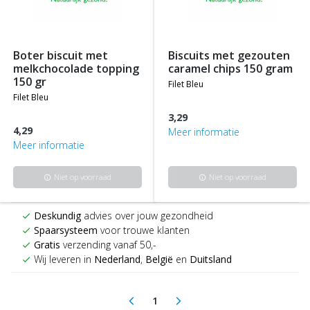
boter biscuit met
biscuits met gezouten
melkchocolade topping
caramel chips 150 gram
150 gr
filet bleu
filet bleu
3,29
4,29
Meer informatie
Meer informatie
Niet op voorraad
Niet op voorraad
info
info
Deskundig
advies over jouw gezondheid
check
Spaarsysteem
voor trouwe klanten
check
Gratis
verzending vanaf 50,-
check
Wij leveren in
Nederland
,
België
en
Duitsland
check
1
arrow_back_ios
arrow_forward_ios
(current)