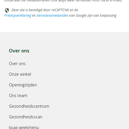
onderaan de nieuwsbrieven ook altijd weer afmelden voor deze e-mails
Deze site is beveiligd door reCAPTCHA en de
security
Privacyverklaring
en
Servicevoorwaarden
van Google zijn van toepassing
Over ons
Over ons
Onze winkel
Openingstijden
Ons team
Gezondheidscentrum
Gezondheidsscan
Jouw weekmenu