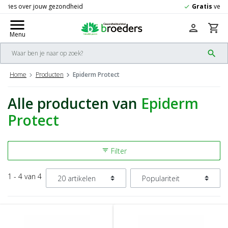
Gratis
verzending vanaf 50,-
check
menu
person
shopping_cart
Menu
search
Home
Producten
Epiderm Protect
Alle producten van
Epiderm
Protect
Filter
filter_list
1 - 4 van 4