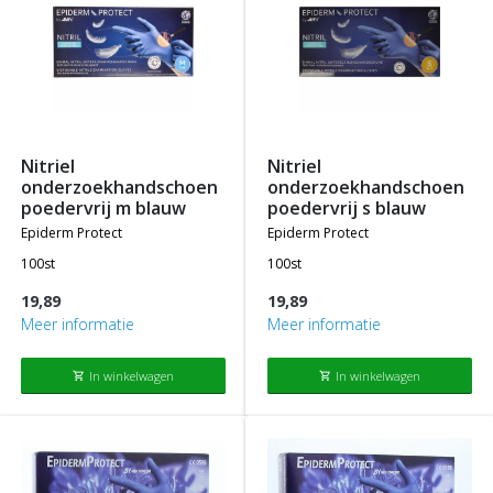
nitriel
nitriel
onderzoekhandschoen
onderzoekhandschoen
poedervrij m blauw
poedervrij s blauw
epiderm protect
epiderm protect
100st
100st
19,89
19,89
Meer informatie
Meer informatie
In winkelwagen
In winkelwagen
shopping_cart
shopping_cart