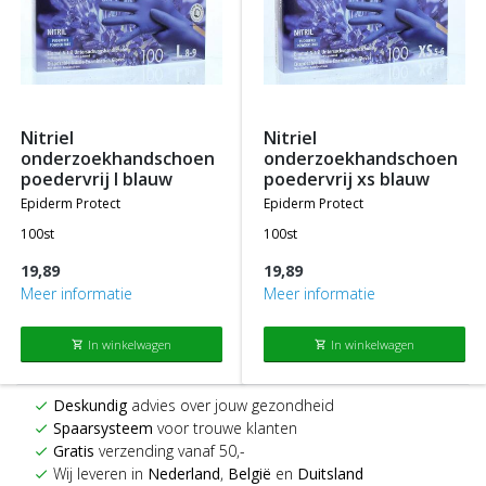
nitriel
nitriel
onderzoekhandschoen
onderzoekhandschoen
poedervrij l blauw
poedervrij xs blauw
epiderm protect
epiderm protect
100st
100st
19,89
19,89
Meer informatie
Meer informatie
In winkelwagen
In winkelwagen
shopping_cart
shopping_cart
Deskundig
advies over jouw gezondheid
check
Spaarsysteem
voor trouwe klanten
check
Gratis
verzending vanaf 50,-
check
Wij leveren in
Nederland
,
België
en
Duitsland
check