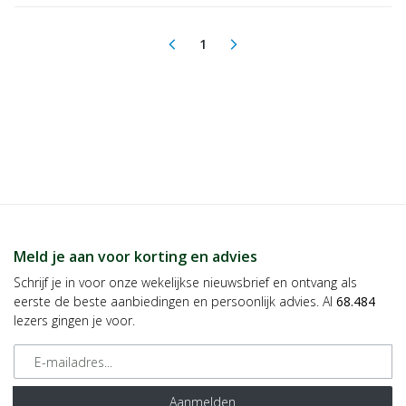
1
arrow_back_ios
arrow_forward_ios
(current)
Meld je aan voor korting en advies
Schrijf je in voor onze wekelijkse nieuwsbrief en ontvang als
eerste de beste aanbiedingen en persoonlijk advies. Al
68.484
lezers gingen je voor.
E-mailadres
Aanmelden