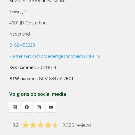
Broeders Gezondheidswinkel
Keiweg 7
4901 JD Oosterhout
Nederland
0162-453223
klantenservice@broedersgezondheidswinkel.nl
KvK-nummer:
20104614
BTW-nummer:
NL818347557B01
Volg ons op social media
9.2
9.325 reviews