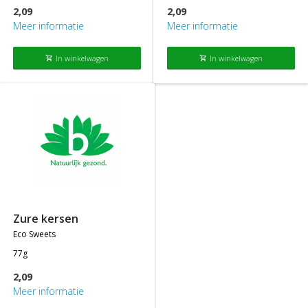
2,09
2,09
Meer informatie
Meer informatie
In winkelwagen
In winkelwagen
shopping_cart
shopping_cart
zure kersen
eco sweets
77g
2,09
Meer informatie