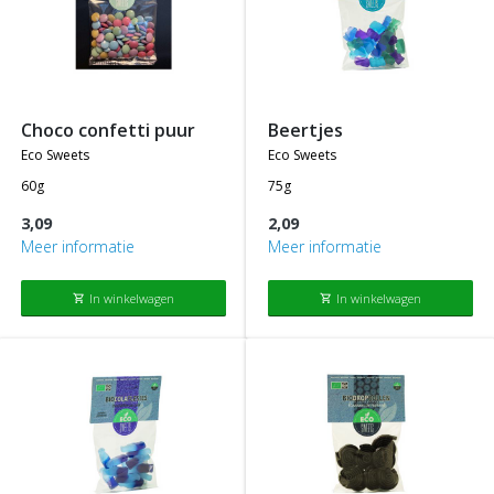
choco confetti puur
beertjes
eco sweets
eco sweets
60g
75g
3,09
2,09
Meer informatie
Meer informatie
In winkelwagen
In winkelwagen
shopping_cart
shopping_cart