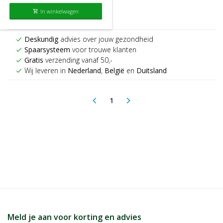
In winkelwagen
shopping_cart
Deskundig
advies over jouw gezondheid
check
Spaarsysteem
voor trouwe klanten
check
Gratis
verzending vanaf 50,-
check
Wij leveren in
Nederland
,
België
en
Duitsland
check
1
arrow_back_ios
arrow_forward_ios
(current)
Meld je aan voor korting en advies