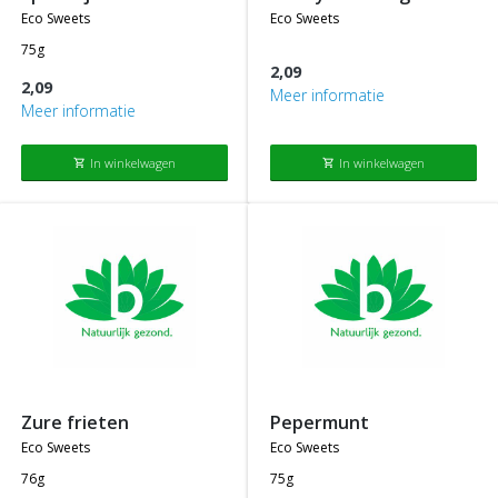
eco sweets
eco sweets
75g
2,09
2,09
Meer informatie
Meer informatie
In winkelwagen
In winkelwagen
shopping_cart
shopping_cart
zure frieten
pepermunt
eco sweets
eco sweets
76g
75g