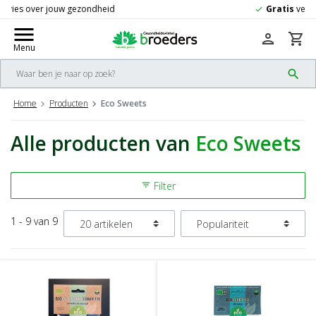
Gratis
verzending vanaf 50,-
check
menu
person
shopping_cart
Menu
search
Home
Producten
Eco Sweets
Alle producten van
Eco Sweets
Filter
filter_list
1 - 9 van 9