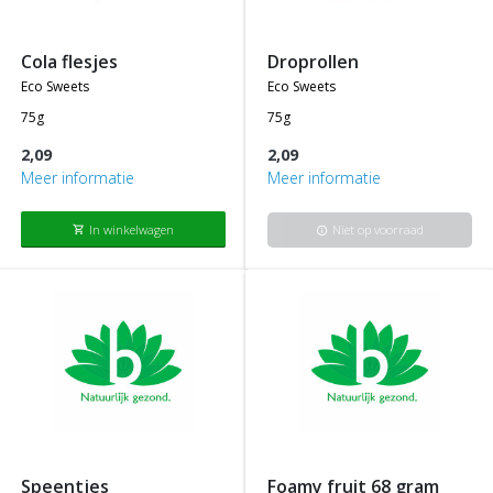
cola flesjes
droprollen
eco sweets
eco sweets
75g
75g
2,09
2,09
Meer informatie
Meer informatie
In winkelwagen
Niet op voorraad
shopping_cart
info
speentjes
foamy fruit 68 gram