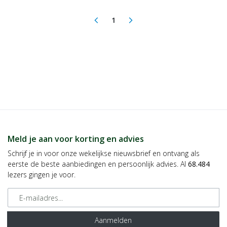
1
arrow_back_ios
arrow_forward_ios
(current)
Meld je aan voor korting en advies
Schrijf je in voor onze wekelijkse nieuwsbrief en ontvang als
eerste de beste aanbiedingen en persoonlijk advies. Al
68.484
lezers gingen je voor.
E-mailadres
Aanmelden