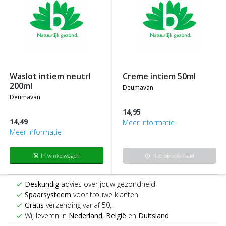
waslot intiem neutrl
creme intiem 50ml
200ml
deumavan
deumavan
14,95
14,49
Meer informatie
Meer informatie
In winkelwagen
Niet op voorraad
shopping_cart
info
Deskundig
advies over jouw gezondheid
check
Spaarsysteem
voor trouwe klanten
check
Gratis
verzending vanaf 50,-
check
Wij leveren in
Nederland
,
België
en
Duitsland
check