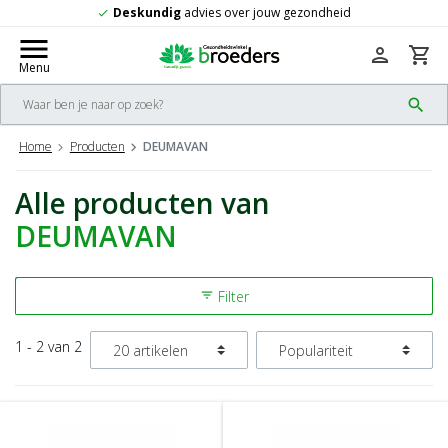
Deskundig
advies over jouw gezondheid
check
menu
person
shopping_cart
Menu
search
Home
Producten
DEUMAVAN
Alle producten van
DEUMAVAN
Filter
filter_list
1 - 2 van 2