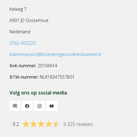
Keiweg 7
4901 JD Oosterhout
Nederland
0162-453223
klantenservice@broedersgezondheidswinkel.nl
KvK-nummer:
20104614
BTW-nummer:
NL818347557B01
Volg ons op social media
9.2
9.325 reviews