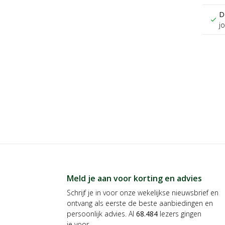
D
check
j
Meld je aan voor korting en advies
Schrijf je in voor onze wekelijkse nieuwsbrief en
ontvang als eerste de beste aanbiedingen en
persoonlijk advies. Al
68.484
lezers gingen
je voor.