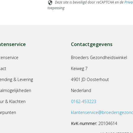
Deze site is beveiligd door reCAPTCHA en de
Priva
security
toepassing
ntenservice
Contactgegevens
tenservice
Broeders Gezondheidswinkel
act
Keiweg 7
ending & Levering
4901 JD Oosterhout
almogelijkheden
Nederland
ur & Klachten
0162-453223
arpunten
klantenservice@broedersgezond
KvK-nummer:
20104614