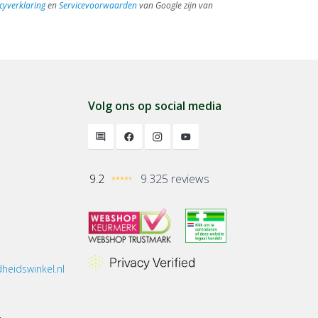
cyverklaring
en
Servicevoorwaarden
van Google zijn van
Volg ons op social media
9.2
9.325 reviews
heidswinkel.nl