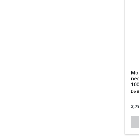
mozzarella van
ned
10
de b
2,7