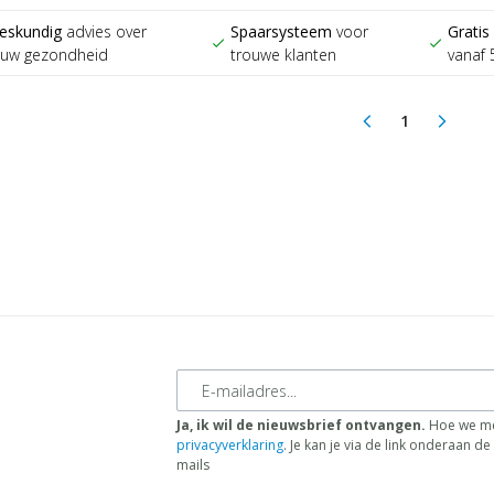
eskundig
advies over
Spaarsysteem
voor
Gratis
check
check
ouw gezondheid
trouwe klanten
vanaf 
1
arrow_back_ios
arrow_forward_ios
(current)
E-mailadres
Ja, ik wil de nieuwsbrief ontvangen.
Hoe we me
privacyverklaring
. Je kan je via de link onderaan 
mails