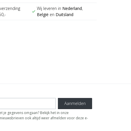
verzending
Wij leveren in
Nederland
,
check
50,-
België
en
Duitsland
Aanmelden
t je gegevens omgaan? Bekijk het in onze
de nieuwsbrieven ook altijd weer afmelden voor deze e-