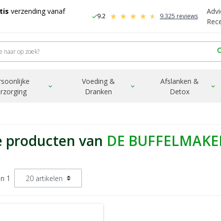
tis
verzending vanaf
Advi
9.2
9.325 reviews
check
-
Rec
sea
rsoonlijke
Voeding &
Afslanken &
expand_more
expand_more
expand_more
rzorging
Dranken
Detox
e producten van
DE BUFFELMAKE
an 1