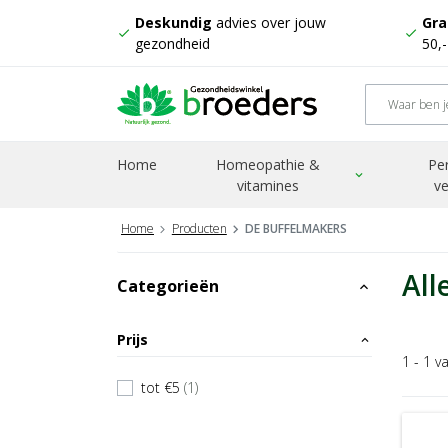
Deskundig
advies over jouw
Gra
check
check
gezondheid
50,
Home
Homeopathie &
Pe
expand_more
vitamines
ve
Home
Producten
DE BUFFELMAKERS
All
Categorieën
expand_less
Prijs
expand_less
1 - 1 v
tot €5
(1)
check