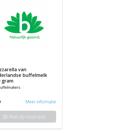
erlandse buffelmelk
0 gram
uffelmakers
9
Meer informatie
Niet op voorraad
info