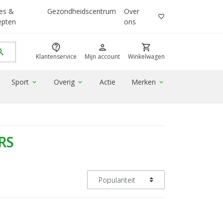
es &
Gezondheidscentrum
Over
favorite_border
epten
ons
contact_support
person
shopping_cart
rch
Klantenservice
Mijn account
Winkelwagen
Sport
Overig
Actie
Merken
expand_more
expand_more
expand_more
RS