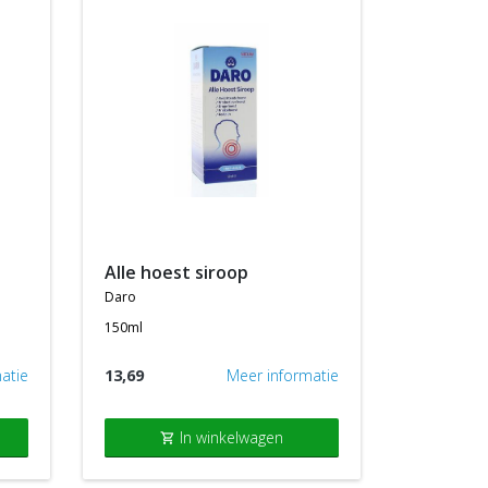
alle hoest siroop
daro
150ml
atie
13,69
Meer informatie
In winkelwagen
shopping_cart