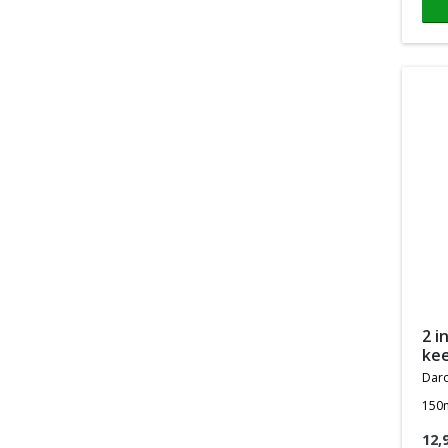
2 in 1 kriebelhoest en
kee
dar
150
12,