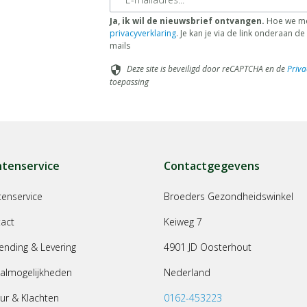
Ja, ik wil de nieuwsbrief ontvangen.
Hoe we me
privacyverklaring
. Je kan je via de link onderaan 
mails
Deze site is beveiligd door reCAPTCHA en de
Priva
security
toepassing
ntenservice
Contactgegevens
tenservice
Broeders Gezondheidswinkel
act
Keiweg 7
ending & Levering
4901 JD Oosterhout
almogelijkheden
Nederland
ur & Klachten
0162-453223