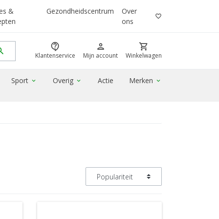
es &
Gezondheidscentrum
Over
favorite_border
epten
ons
contact_support
person
shopping_cart
rch
Klantenservice
Mijn account
Winkelwagen
Sport
Overig
Actie
Merken
expand_more
expand_more
expand_more