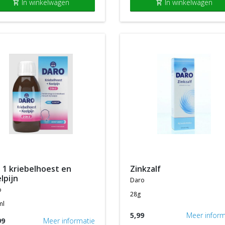
In winkelwagen
In winkelwagen
shopping_cart
shopping_cart
zinkzalf
lpijn
daro
o
28g
ml
5,99
Meer inform
99
Meer informatie