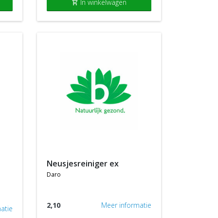
In winkelwagen
shopping_cart
neusjesreiniger ex
daro
2,10
Meer informatie
atie