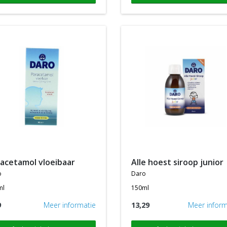
racetamol vloeibaar
alle hoest siroop junior
o
daro
ml
150ml
9
Meer informatie
13,29
Meer inform