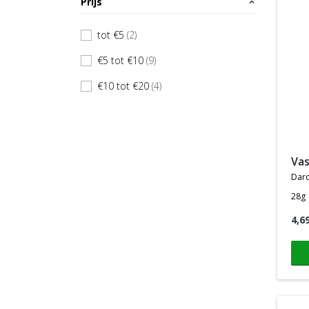
Prijs
expand_less
tot €5
(2)
check
€5 tot €10
(9)
check
€10 tot €20
(4)
check
va
dar
28g
4,6