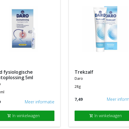
trekzalf
toplossing 5ml
daro
o
28g
5ml
7,49
Meer inform
9
Meer informatie
In winkelwagen
In winkelwagen
shopping_cart
shopping_cart