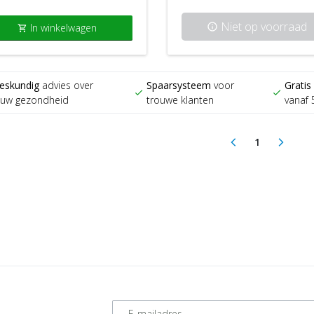
Niet op voorraad
In winkelwagen
info
shopping_cart
eskundig
advies over
Spaarsysteem
voor
Gratis
check
check
ouw gezondheid
trouwe klanten
vanaf 
1
arrow_back_ios
arrow_forward_ios
(current)
E-mailadres