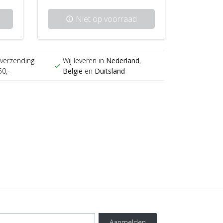
Niet op voorraad
info
verzending
Wij leveren in
Nederland
,
check
50,-
België
en
Duitsland
Aanmelden