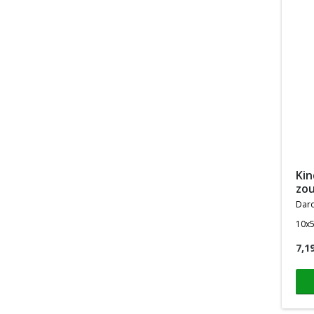
kind fysiologische
zou
dar
10x
7,1