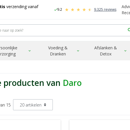
tis
verzending vanaf
Advi
9.2
9.325 reviews
check
-
Rec
sea
rsoonlijke
Voeding &
Afslanken &
expand_more
expand_more
expand_more
rzorging
Dranken
Detox
e producten van
Daro
van 15