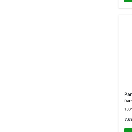
pa
dar
100
7,6