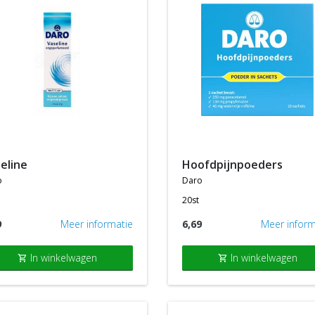
seline
hoofdpijnpoeders
o
daro
20st
9
Meer informatie
6,69
Meer inform
In winkelwagen
In winkelwagen
shopping_cart
shopping_cart