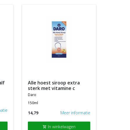
alf
alle hoest siroop extra
sterk met vitamine c
daro
150ml
atie
14,79
Meer informatie
In winkelwagen
shopping_cart