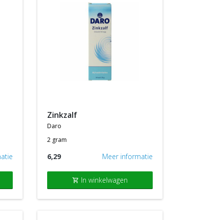
zinkzalf
daro
2 gram
atie
6,29
Meer informatie
In winkelwagen
shopping_cart