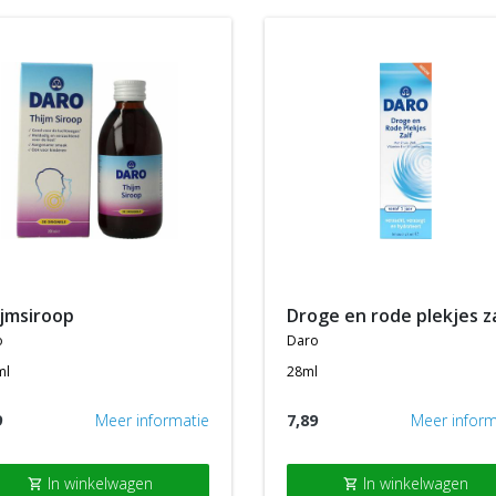
ijmsiroop
droge en rode plekjes z
o
daro
ml
28ml
9
Meer informatie
7,89
Meer inform
In winkelwagen
In winkelwagen
shopping_cart
shopping_cart