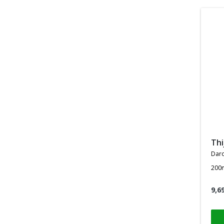
th
dar
200
9,6