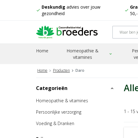
Deskundig
advies over jouw
Gra
check
check
gezondheid
50,
Home
Homeopathie &
Pe
expand_more
vitamines
ve
Home
Producten
Daro
All
Categorieën
expand_less
Homeopathie & vitamines
1 - 15 
Persoonlijke verzorging
Voeding & Dranken