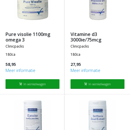
pure visolie 1100mg
vitamine d3
omega 3
3000ie/75mcg
clinicpacks
clinicpacks
180ca
180ca
58,95
27,95
Meer informatie
Meer informatie
In winkelwagen
In winkelwagen
shopping_cart
shopping_cart