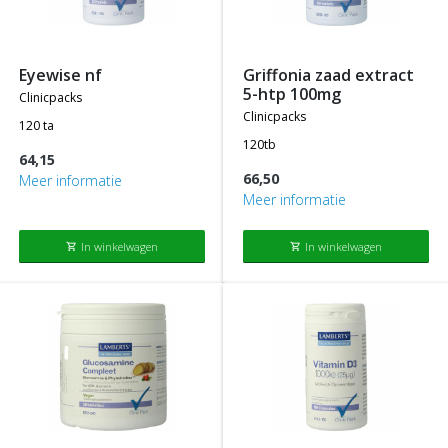
eyewise nf
griffonia zaad extract
5-htp 100mg
clinicpacks
clinicpacks
120 ta
120tb
64,15
66,50
Meer informatie
Meer informatie
In winkelwagen
In winkelwagen
shopping_cart
shopping_cart