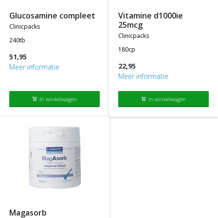
glucosamine compleet
vitamine d1000ie
25mcg
clinicpacks
clinicpacks
240tb
180cp
51,95
22,95
Meer informatie
Meer informatie
In winkelwagen
In winkelwagen
shopping_cart
shopping_cart
magasorb