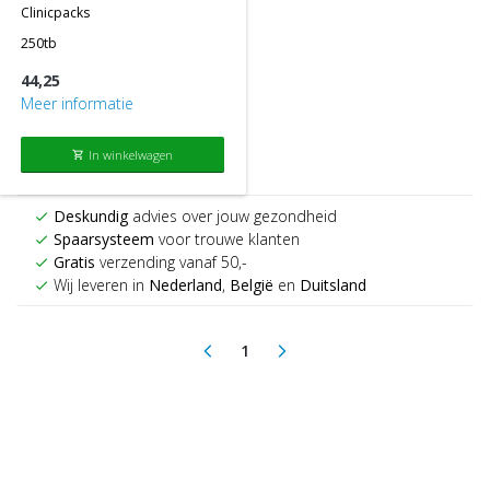
clinicpacks
250tb
44,25
Meer informatie
In winkelwagen
shopping_cart
Deskundig
advies over jouw gezondheid
check
Spaarsysteem
voor trouwe klanten
check
Gratis
verzending vanaf 50,-
check
Wij leveren in
Nederland
,
België
en
Duitsland
check
1
arrow_back_ios
arrow_forward_ios
(current)