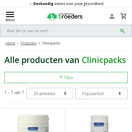
dheid
Gratis
verzending vanaf 50,-
check
menu
person
shopping_cart
Menu
search
Home
Producten
Clinicpacks
Alle producten van
Clinicpacks
Filter
filter_list
1 - 7 van 7