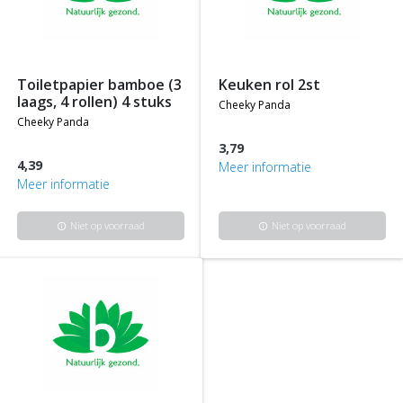
toiletpapier bamboe (3
keuken rol 2st
laags, 4 rollen) 4 stuks
cheeky panda
cheeky panda
3,79
4,39
Meer informatie
Meer informatie
Niet op voorraad
Niet op voorraad
info
info