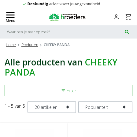
eid
Gratis
verzending vanaf 50,-
check
menu
person
shopping_cart
Menu
search
Home
Producten
CHEEKY PANDA
Alle producten van
CHEEKY
PANDA
Filter
filter_list
1 - 5 van 5