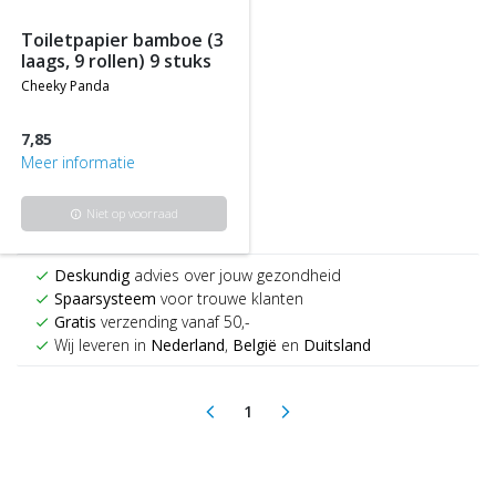
toiletpapier bamboe (3
laags, 9 rollen) 9 stuks
cheeky panda
7,85
Meer informatie
Niet op voorraad
info
Deskundig
advies over jouw gezondheid
check
Spaarsysteem
voor trouwe klanten
check
Gratis
verzending vanaf 50,-
check
Wij leveren in
Nederland
,
België
en
Duitsland
check
1
arrow_back_ios
arrow_forward_ios
(current)