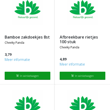
bamboe zakdoekjes 8st
afbreekbare rietjes
100 stuk
cheeky panda
cheeky panda
3,79
4,89
Meer informatie
Meer informatie
In winkelwagen
In winkelwagen
shopping_cart
shopping_cart