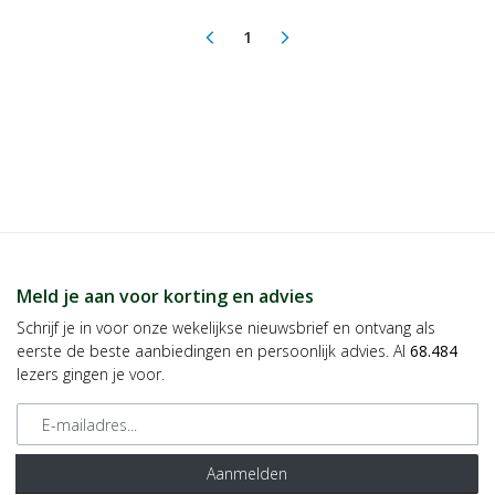
1
arrow_back_ios
arrow_forward_ios
(current)
Meld je aan voor korting en advies
Schrijf je in voor onze wekelijkse nieuwsbrief en ontvang als
eerste de beste aanbiedingen en persoonlijk advies. Al
68.484
lezers gingen je voor.
E-mailadres
Aanmelden