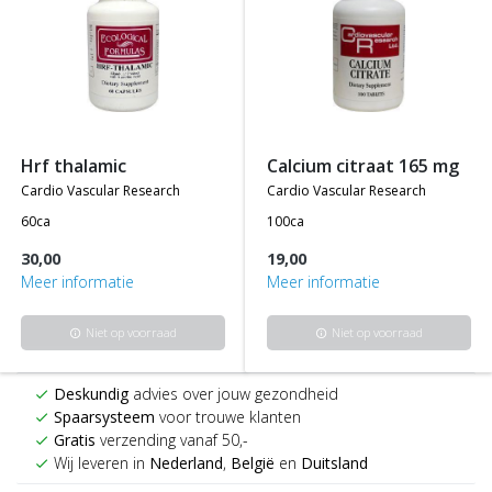
hrf thalamic
calcium citraat 165 mg
cardio vascular research
cardio vascular research
60ca
100ca
30,00
19,00
Meer informatie
Meer informatie
Niet op voorraad
Niet op voorraad
info
info
Deskundig
advies over jouw gezondheid
check
Spaarsysteem
voor trouwe klanten
check
Gratis
verzending vanaf 50,-
check
Wij leveren in
Nederland
,
België
en
Duitsland
check