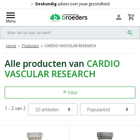
Deskundig
advies over jouw gezondheid
check
menu
person
shopping_cart
Menu
search
Home
Producten
CARDIO VASCULAR RESEARCH
Alle producten van
CARDIO
VASCULAR RESEARCH
Filter
filter_list
1 - 2 van 2