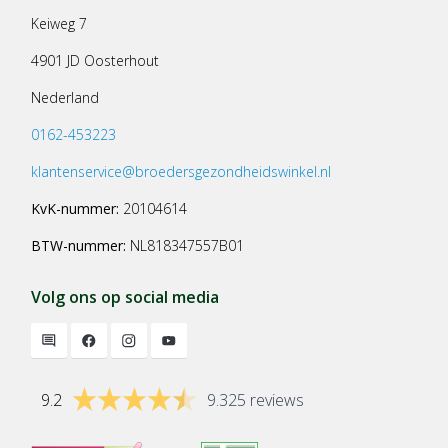
Keiweg 7
4901 JD Oosterhout
Nederland
0162-453223
klantenservice@broedersgezondheidswinkel.nl
KvK-nummer:
20104614
BTW-nummer:
NL818347557B01
Volg ons op social media
9.2
9.325 reviews