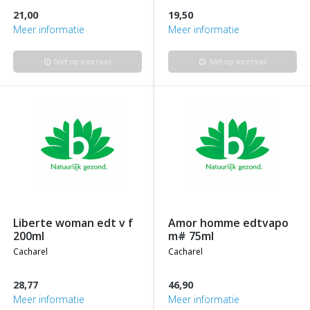
21,00
19,50
Meer informatie
Meer informatie
Niet op voorraad
Niet op voorraad
info
info
liberte woman edt v f
amor homme edtvapo
200ml
m# 75ml
cacharel
cacharel
28,77
46,90
Meer informatie
Meer informatie