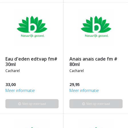
eau d'eden edtvap fm#
anais anais cade fm #
30ml
80ml
cacharel
cacharel
33,00
29,95
Meer informatie
Meer informatie
Niet op voorraad
Niet op voorraad
info
info