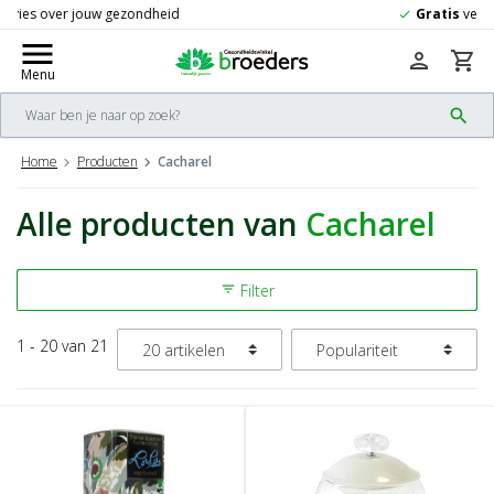
Gratis
verzending vanaf 50,-
check
menu
person
shopping_cart
Menu
search
Home
Producten
Cacharel
Alle producten van
Cacharel
Filter
filter_list
1 - 20 van 21