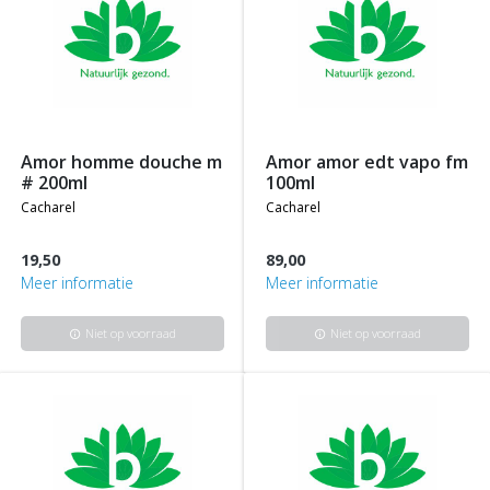
amor homme douche m
amor amor edt vapo fm
# 200ml
100ml
cacharel
cacharel
19,50
89,00
Meer informatie
Meer informatie
Niet op voorraad
Niet op voorraad
info
info