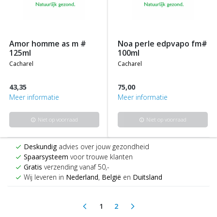
amor homme as m #
noa perle edpvapo fm#
125ml
100ml
cacharel
cacharel
43,35
75,00
Meer informatie
Meer informatie
Niet op voorraad
Niet op voorraad
info
info
Deskundig
advies over jouw gezondheid
check
Spaarsysteem
voor trouwe klanten
check
Gratis
verzending vanaf 50,-
check
Wij leveren in
Nederland
,
België
en
Duitsland
check
1
2
arrow_back_ios
arrow_forward_ios
(current)