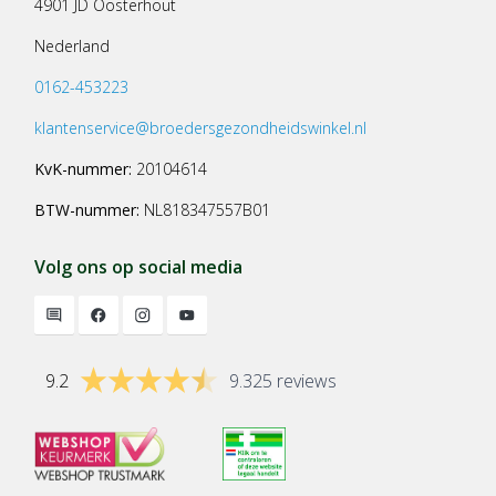
4901 JD Oosterhout
Nederland
0162-453223
klantenservice@broedersgezondheidswinkel.nl
KvK-nummer:
20104614
BTW-nummer:
NL818347557B01
Volg ons op social media
9.2
9.325 reviews