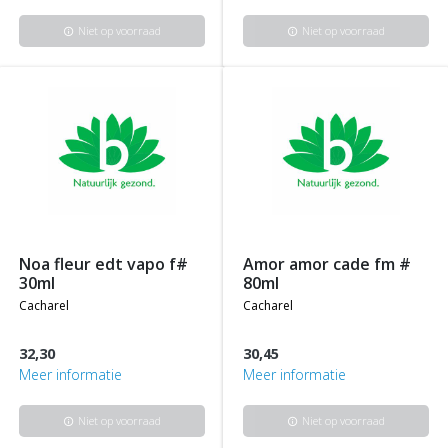
Niet op voorraad
Niet op voorraad
info
info
noa fleur edt vapo f#
amor amor cade fm #
30ml
80ml
cacharel
cacharel
32,30
30,45
Meer informatie
Meer informatie
Niet op voorraad
Niet op voorraad
info
info