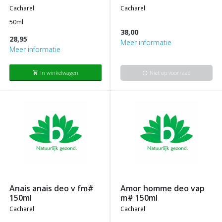
cacharel
cacharel
50ml
38,00
28,95
Meer informatie
Meer informatie
In winkelwagen
Niet op voorraad
shopping_cart
info
anais anais deo v fm#
amor homme deo vap
150ml
m# 150ml
cacharel
cacharel