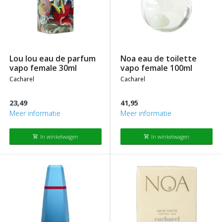
lou lou eau de parfum
noa eau de toilette
vapo female 30ml
vapo female 100ml
cacharel
cacharel
23,49
41,95
Meer informatie
Meer informatie
In winkelwagen
In winkelwagen
shopping_cart
shopping_cart