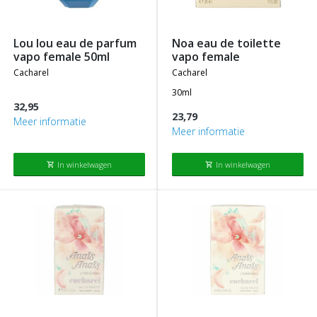
lou lou eau de parfum
noa eau de toilette
vapo female 50ml
vapo female
cacharel
cacharel
30ml
32,95
23,79
Meer informatie
Meer informatie
In winkelwagen
In winkelwagen
shopping_cart
shopping_cart