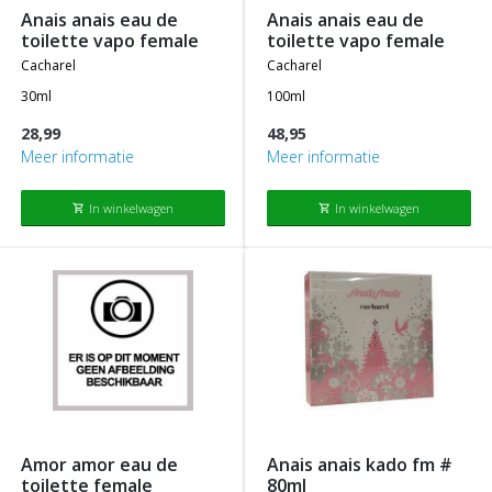
anais anais eau de
anais anais eau de
toilette vapo female
toilette vapo female
cacharel
cacharel
30ml
100ml
28,99
48,95
Meer informatie
Meer informatie
In winkelwagen
In winkelwagen
shopping_cart
shopping_cart
amor amor eau de
anais anais kado fm #
toilette female
80ml