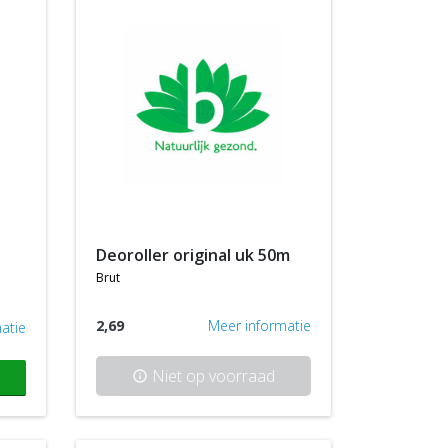
deoroller original uk 50m
brut
2,69
Meer informatie
atie
Niet op voorraad
info