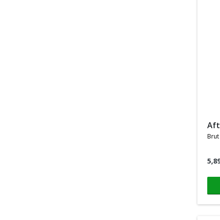
a
brut
5,8