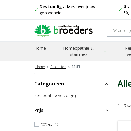
Deskundig
advies over jouw
Gra
check
check
gezondheid
50,
Home
Homeopathie &
Pe
expand_more
vitamines
ve
Home
Producten
BRUT
All
Categorieën
expand_less
Persoonlijke verzorging
1 - 9 v
Prijs
expand_less
tot €5
(4)
check