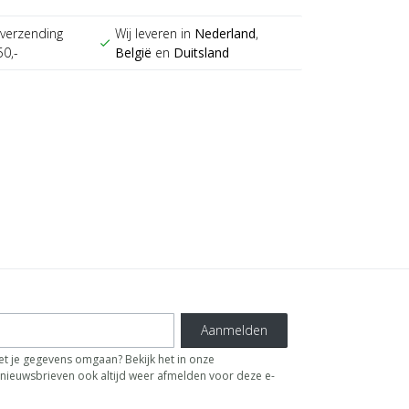
verzending
Wij leveren in
Nederland
,
check
50,-
België
en
Duitsland
Aanmelden
t je gegevens omgaan? Bekijk het in onze
de nieuwsbrieven ook altijd weer afmelden voor deze e-