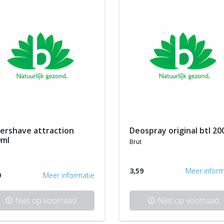
deospray original btl 2
0ml
brut
3,59
Meer inform
9
Meer informatie
Niet op voorraad
Niet op voorraad
info
info