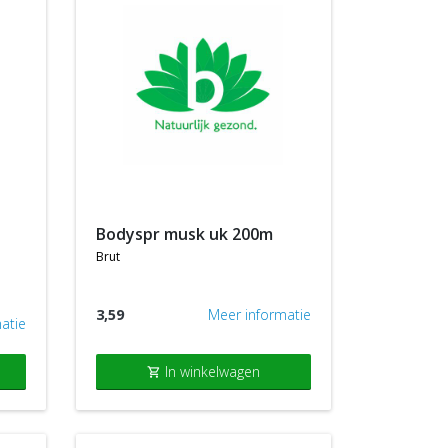
bodyspr musk uk 200m
brut
3,59
Meer informatie
atie
In winkelwagen
shopping_cart