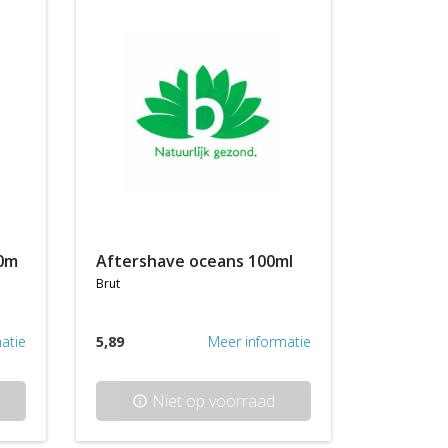
00m
aftershave oceans 100ml
brut
atie
5,89
Meer informatie
Niet op voorraad
info