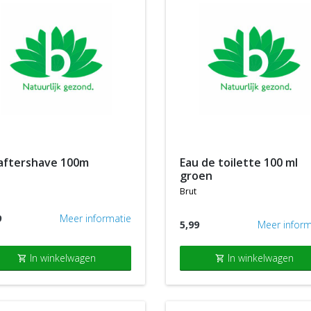
 aftershave 100m
eau de toilette 100 ml
groen
brut
9
Meer informatie
5,99
Meer inform
In winkelwagen
In winkelwagen
shopping_cart
shopping_cart