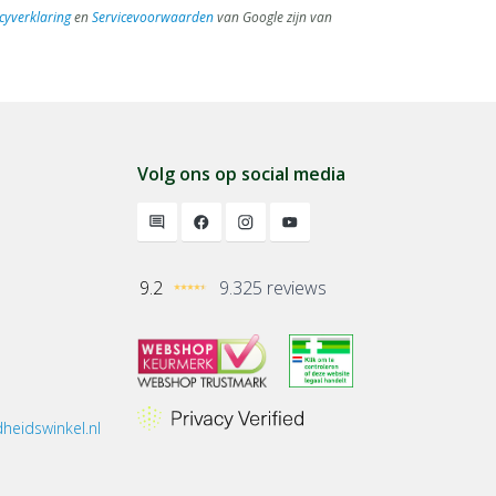
cyverklaring
en
Servicevoorwaarden
van Google zijn van
Volg ons op social media
9.2
9.325 reviews
heidswinkel.nl