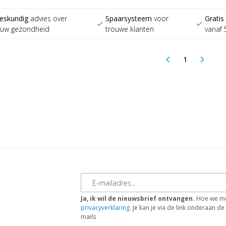
eskundig
advies over
Spaarsysteem
voor
Gratis
check
check
ouw gezondheid
trouwe klanten
vanaf 
1
arrow_back_ios
arrow_forward_ios
(current)
E-mailadres
Ja, ik wil de nieuwsbrief ontvangen.
Hoe we me
privacyverklaring
. Je kan je via de link onderaan 
mails