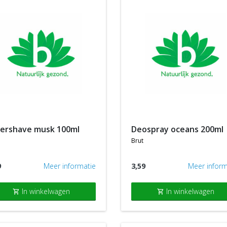
ftershave musk 100ml
deospray oceans 200ml
brut
9
Meer informatie
3,59
Meer inform
In winkelwagen
In winkelwagen
shopping_cart
shopping_cart