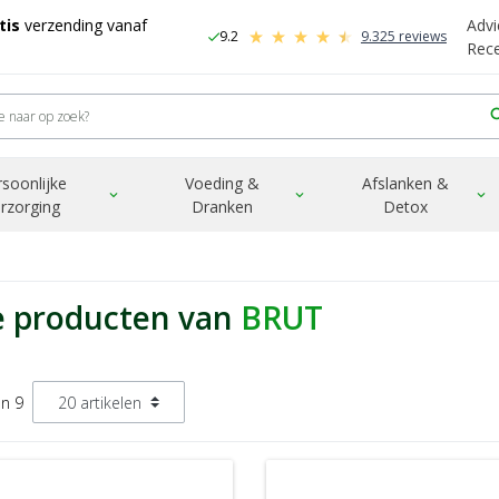
tis
verzending vanaf
Advi
9.2
9.325 reviews
check
-
Rec
sea
rsoonlijke
Voeding &
Afslanken &
expand_more
expand_more
expand_more
rzorging
Dranken
Detox
e producten van
BRUT
an 9