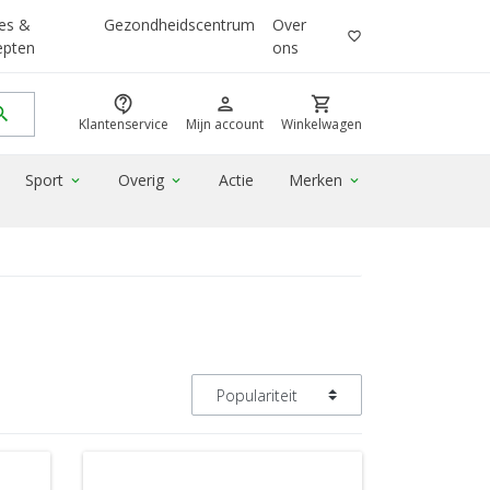
es &
Gezondheidscentrum
Over
favorite_border
epten
ons
contact_support
person
shopping_cart
rch
Klantenservice
Mijn account
Winkelwagen
Sport
Overig
Actie
Merken
expand_more
expand_more
expand_more