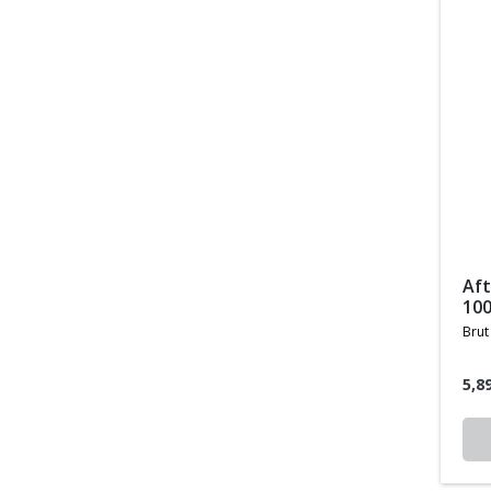
aftershave attraction
10
brut
5,8