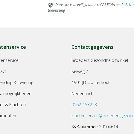
Deze site is beveiligd door reCAPTCHA en de
Priva
security
toepassing
ntenservice
Contactgegevens
tenservice
Broeders Gezondheidswinkel
act
Keiweg 7
ending & Levering
4901 JD Oosterhout
almogelijkheden
Nederland
ur & Klachten
0162-453223
arpunten
klantenservice@broedersgezond
KvK-nummer:
20104614