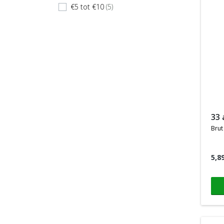
€5 tot €10
(5)
check
33
brut
5,8