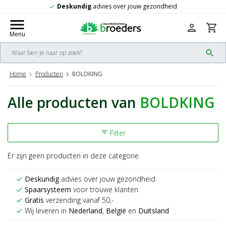
Deskundig
advies over jouw gezondheid
check
menu
person
shopping_cart
Menu
search
Home
Producten
BOLDKING
Alle producten van
BOLDKING
Filter
filter_list
Er zijn geen producten in deze categorie.
Deskundig
advies over jouw gezondheid
check
Spaarsysteem
voor trouwe klanten
check
Gratis
verzending vanaf 50,-
check
Wij leveren in
Nederland
,
België
en
Duitsland
check