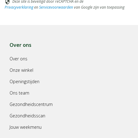
Deze site is beveiligd door reCAPTCHA en de
security
Privacyverklaring
en
Servicevoorwaarden
van Google zijn van toepassing
Over ons
Over ons
Onze winkel
Openingstijden
Ons team
Gezondheidscentrum
Gezondheidsscan
Jouw weekmenu