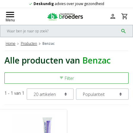
Deskundig
advies over jouw gezondheid
check
menu
person
shopping_cart
Menu
search
Home
Producten
Benzac
Alle producten van
Benzac
Filter
filter_list
1 - 1 van 1