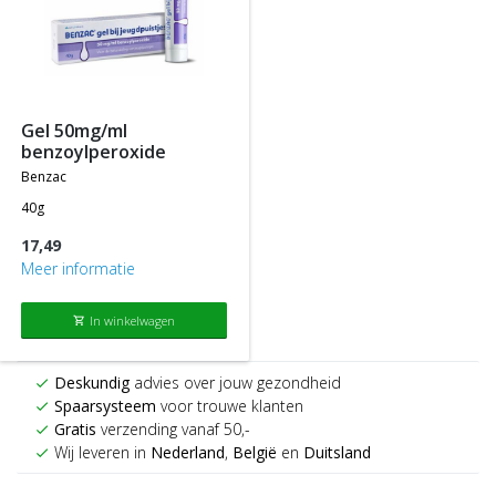
gel 50mg/ml
benzoylperoxide
benzac
40g
17,49
Meer informatie
In winkelwagen
shopping_cart
Deskundig
advies over jouw gezondheid
check
Spaarsysteem
voor trouwe klanten
check
Gratis
verzending vanaf 50,-
check
Wij leveren in
Nederland
,
België
en
Duitsland
check