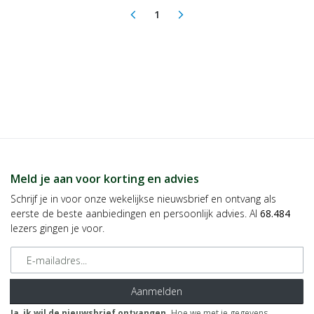
1
arrow_back_ios
arrow_forward_ios
(current)
Meld je aan voor korting en advies
Schrijf je in voor onze wekelijkse nieuwsbrief en ontvang als
eerste de beste aanbiedingen en persoonlijk advies. Al
68.484
lezers gingen je voor.
E-mailadres
Aanmelden
Ja, ik wil de nieuwsbrief ontvangen.
Hoe we met je gegevens