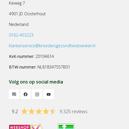
Keiweg 7
4901 JD Oosterhout
Nederland
0162-453223
klantenservice@broedersgezondheidswinkel.nl
KvK-nummer:
20104614
BTW-nummer:
NL818347557B01
Volg ons op social media
9.2
9.325 reviews