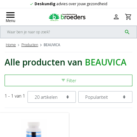
Deskundig
advies over jouw gezondheid
check
menu
person
shopping_cart
Menu
search
Home
Producten
BEAUVICA
Alle producten van
BEAUVICA
Filter
filter_list
1 - 1 van 1