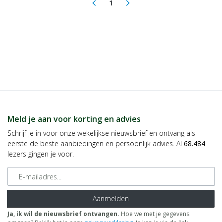
1
arrow_back_ios
arrow_forward_ios
(current)
Meld je aan voor korting en advies
Schrijf je in voor onze wekelijkse nieuwsbrief en ontvang als
eerste de beste aanbiedingen en persoonlijk advies. Al
68.484
lezers gingen je voor.
E-mailadres
Aanmelden
Ja, ik wil de nieuwsbrief ontvangen.
Hoe we met je gegevens