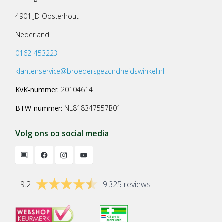
4901 JD Oosterhout
Nederland
0162-453223
klantenservice@broedersgezondheidswinkel.nl
KvK-nummer:
20104614
BTW-nummer:
NL818347557B01
Volg ons op social media
9.2
9.325 reviews