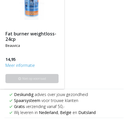
fat burner weightloss-
24cp
beauvica
14,95
Meer informatie
Niet op voorraad
info
Deskundig
advies over jouw gezondheid
check
Spaarsysteem
voor trouwe klanten
check
Gratis
verzending vanaf 50,-
check
Wij leveren in
Nederland
,
België
en
Duitsland
check