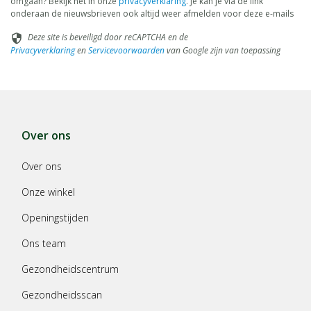
omgaan? Bekijk het in onze
privacyverklaring
. Je kan je via de link
onderaan de nieuwsbrieven ook altijd weer afmelden voor deze e-mails
Deze site is beveiligd door reCAPTCHA en de
security
Privacyverklaring
en
Servicevoorwaarden
van Google zijn van toepassing
Over ons
Over ons
Onze winkel
Openingstijden
Ons team
Gezondheidscentrum
Gezondheidsscan