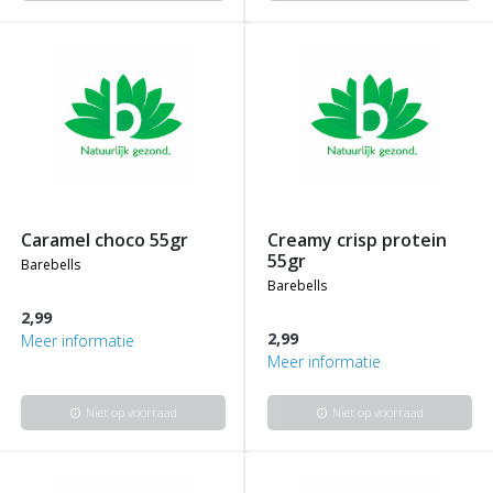
caramel choco 55gr
creamy crisp protein
55gr
barebells
barebells
2,99
2,99
Meer informatie
Meer informatie
Niet op voorraad
Niet op voorraad
info
info