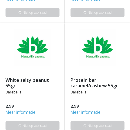
Niet op voorraad
Niet op voorraad
info
info
white salty peanut
protein bar
55gr
caramel/cashew 55gr
barebells
barebells
2,99
2,99
Meer informatie
Meer informatie
Niet op voorraad
Niet op voorraad
info
info