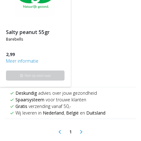
salty peanut 55gr
barebells
2,99
Meer informatie
Niet op voorraad
info
Deskundig
advies over jouw gezondheid
check
Spaarsysteem
voor trouwe klanten
check
Gratis
verzending vanaf 50,-
check
Wij leveren in
Nederland
,
België
en
Duitsland
check
1
arrow_back_ios
arrow_forward_ios
(current)