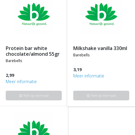
protein bar white
milkshake vanilla 330ml
chocolate/almond 55gr
barebells
barebells
3,19
2,99
Meer informatie
Meer informatie
Niet op voorraad
Niet op voorraad
info
info