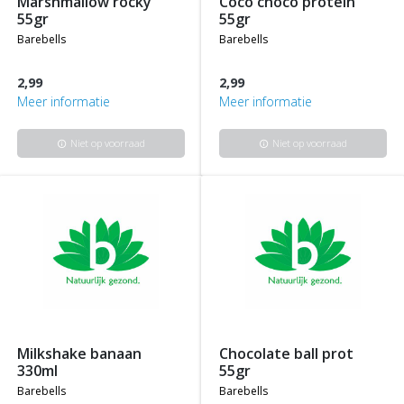
marshmallow rocky
coco choco protein
55gr
55gr
barebells
barebells
2,99
2,99
Meer informatie
Meer informatie
Niet op voorraad
Niet op voorraad
info
info
milkshake banaan
chocolate ball prot
330ml
55gr
barebells
barebells