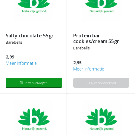
salty chocolate 55gr
protein bar
cookies/cream 55gr
barebells
barebells
2,99
2,95
Meer informatie
Meer informatie
In winkelwagen
Niet op voorraad
shopping_cart
info