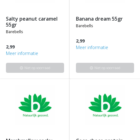
salty peanut caramel
banana dream 55gr
55gr
barebells
barebells
2,99
2,99
Meer informatie
Meer informatie
Niet op voorraad
Niet op voorraad
info
info