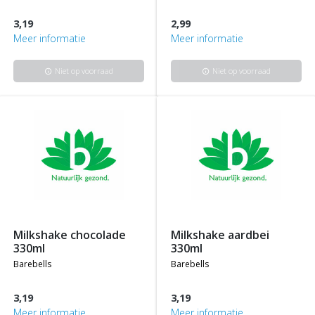
3,19
2,99
Meer informatie
Meer informatie
Niet op voorraad
Niet op voorraad
info
info
milkshake chocolade
milkshake aardbei
330ml
330ml
barebells
barebells
3,19
3,19
Meer informatie
Meer informatie