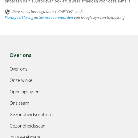
onderaan de nieuwsbrieven ook altijd weer afmelden voor deze e-mails
Deze site is beveiligd door reCAPTCHA en de
security
Privacyverklaring
en
Servicevoorwaarden
van Google zijn van toepassing
Over ons
Over ons
Onze winkel
Openingstijden
Ons team
Gezondheidscentrum
Gezondheidsscan
Jouw weekmenu