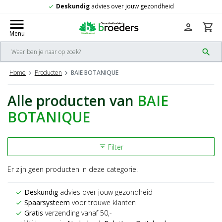
Deskundig
advies over jouw gezondheid
check
menu
person
shopping_cart
Menu
search
Home
Producten
BAIE BOTANIQUE
Alle producten van
BAIE
BOTANIQUE
Filter
filter_list
Er zijn geen producten in deze categorie.
Deskundig
advies over jouw gezondheid
check
Spaarsysteem
voor trouwe klanten
check
Gratis
verzending vanaf 50,-
check