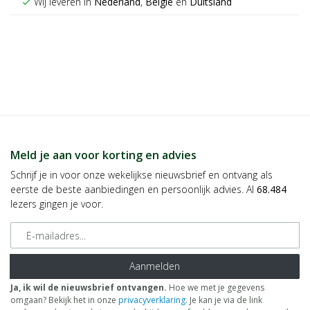
Wij leveren in
Nederland
,
België
en
Duitsland
check
Meld je aan voor korting en advies
Schrijf je in voor onze wekelijkse nieuwsbrief en ontvang als
eerste de beste aanbiedingen en persoonlijk advies. Al
68.484
lezers gingen je voor.
E-mailadres
Aanmelden
Ja, ik wil de nieuwsbrief ontvangen.
Hoe we met je gegevens
omgaan? Bekijk het in onze
privacyverklaring
. Je kan je via de link