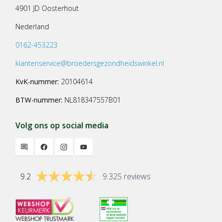
4901 JD Oosterhout
Nederland
0162-453223
klantenservice@broedersgezondheidswinkel.nl
KvK-nummer:
20104614
BTW-nummer:
NL818347557B01
Volg ons op social media
9.2
9.325 reviews