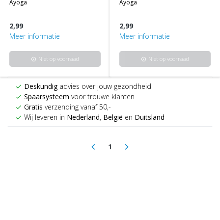
ayoga
ayoga
2,99
2,99
Meer informatie
Meer informatie
Niet op voorraad
Niet op voorraad
info
info
Deskundig
advies over jouw gezondheid
check
Spaarsysteem
voor trouwe klanten
check
Gratis
verzending vanaf 50,-
check
Wij leveren in
Nederland
,
België
en
Duitsland
check
1
arrow_back_ios
arrow_forward_ios
(current)