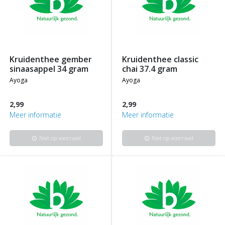
kruidenthee gember
kruidenthee classic
sinaasappel 34 gram
chai 37.4 gram
ayoga
ayoga
2,99
2,99
Meer informatie
Meer informatie
Niet op voorraad
Niet op voorraad
info
info