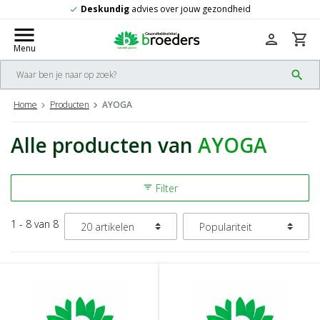
Deskundig
advies over jouw gezondheid
check
menu
person
shopping_cart
Menu
search
Home
Producten
AYOGA
Alle producten van
AYOGA
Filter
filter_list
1 - 8 van 8