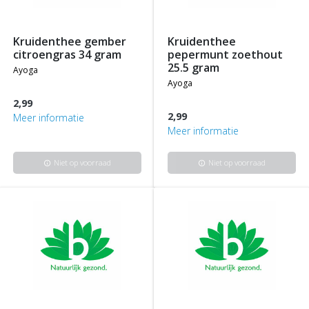
kruidenthee gember
kruidenthee
citroengras 34 gram
pepermunt zoethout
25.5 gram
ayoga
ayoga
2,99
2,99
Meer informatie
Meer informatie
Niet op voorraad
Niet op voorraad
info
info