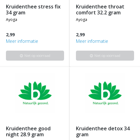
kruidenthee stress fix
kruidenthee throat
34 gram
comfort 32.2 gram
ayoga
ayoga
2,99
2,99
Meer informatie
Meer informatie
Niet op voorraad
Niet op voorraad
info
info
kruidenthee good
kruidenthee detox 34
night 28.9 gram
gram