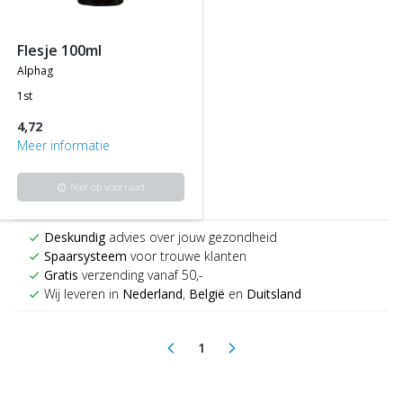
flesje 100ml
alphag
1st
4,72
Meer informatie
Niet op voorraad
info
Deskundig
advies over jouw gezondheid
check
Spaarsysteem
voor trouwe klanten
check
Gratis
verzending vanaf 50,-
check
Wij leveren in
Nederland
,
België
en
Duitsland
check
1
arrow_back_ios
arrow_forward_ios
(current)