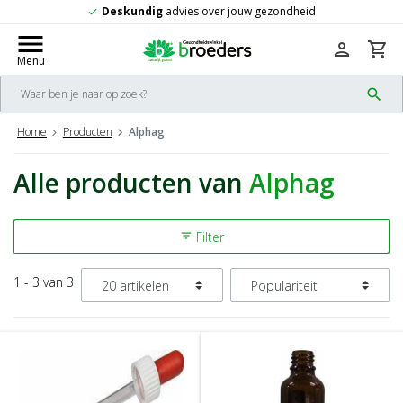
Deskundig
advies over jouw gezondheid
check
menu
person
shopping_cart
Menu
search
Home
Producten
Alphag
Alle producten van
Alphag
Filter
filter_list
1 - 3 van 3