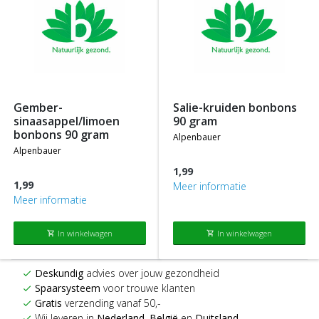
gember-
salie-kruiden bonbons
sinaasappel/limoen
90 gram
bonbons 90 gram
alpenbauer
alpenbauer
1,99
1,99
Meer informatie
Meer informatie
In winkelwagen
In winkelwagen
shopping_cart
shopping_cart
Deskundig
advies over jouw gezondheid
check
Spaarsysteem
voor trouwe klanten
check
Gratis
verzending vanaf 50,-
check
Wij leveren in
Nederland
,
België
en
Duitsland
check