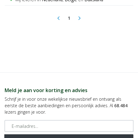
1
arrow_back_ios
arrow_forward_ios
(current)
Meld je aan voor korting en advies
Schrijf je in voor onze wekelijkse nieuwsbrief en ontvang als
eerste de beste aanbiedingen en persoonlijk advies. Al
68.484
lezers gingen je voor.
E-mailadres