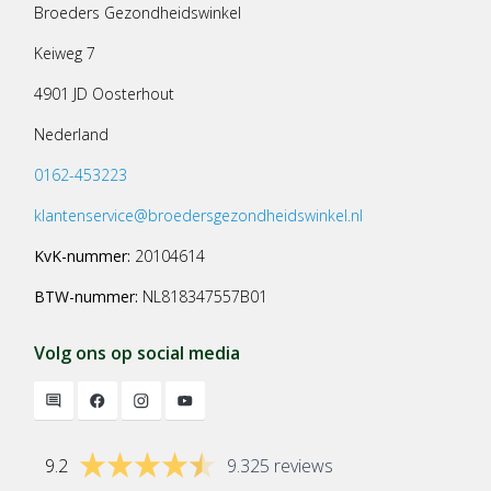
Broeders Gezondheidswinkel
Keiweg 7
4901 JD Oosterhout
Nederland
0162-453223
klantenservice@broedersgezondheidswinkel.nl
KvK-nummer:
20104614
BTW-nummer:
NL818347557B01
Volg ons op social media
9.2
9.325 reviews