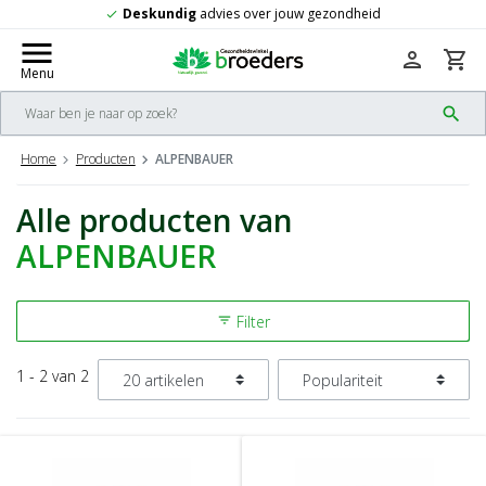
Deskundig
advies over jouw gezondheid
check
menu
person
shopping_cart
Menu
search
Home
Producten
ALPENBAUER
Alle producten van
ALPENBAUER
Filter
filter_list
1 - 2 van 2