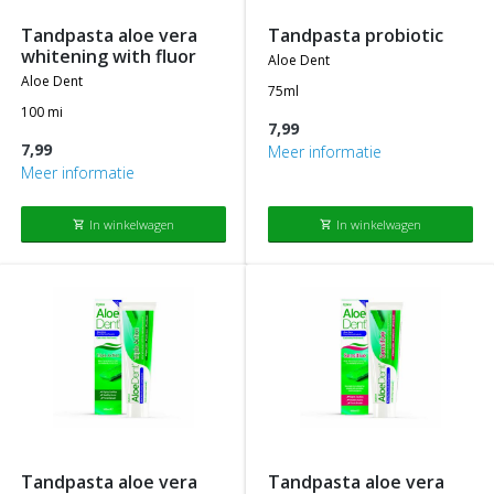
tandpasta aloe vera
tandpasta probiotic
whitening with fluor
aloe dent
aloe dent
75ml
100 mi
7,99
7,99
Meer informatie
Meer informatie
In winkelwagen
In winkelwagen
shopping_cart
shopping_cart
tandpasta aloe vera
tandpasta aloe vera