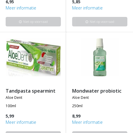
6,95
5,85
Meer informatie
Meer informatie
Niet op voorraad
Niet op voorraad
info
info
tandpasta spearmint
mondwater probiotic
aloe dent
aloe dent
100ml
250ml
5,99
8,99
Meer informatie
Meer informatie