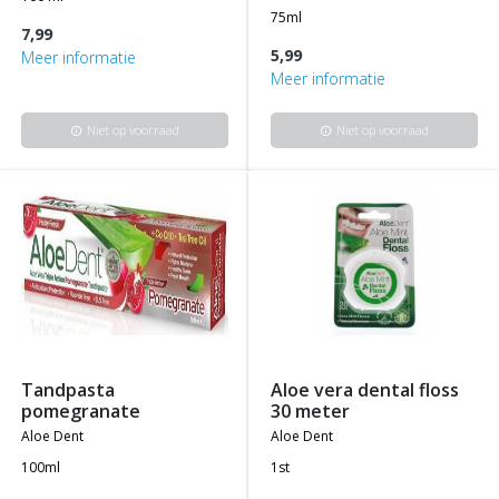
75ml
7,99
5,99
Meer informatie
Meer informatie
Niet op voorraad
Niet op voorraad
info
info
tandpasta
aloe vera dental floss
pomegranate
30 meter
aloe dent
aloe dent
100ml
1st