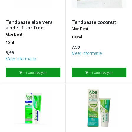
tandpasta aloe vera
tandpasta coconut
kinder fluor free
aloe dent
aloe dent
100ml
50ml
7,99
5,99
Meer informatie
Meer informatie
In winkelwagen
In winkelwagen
shopping_cart
shopping_cart