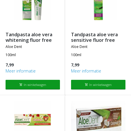
tandpasta aloe vera
tandpasta aloe vera
whitening fluor free
sensitive fluor free
aloe dent
aloe dent
100ml
100ml
7,99
7,99
Meer informatie
Meer informatie
In winkelwagen
In winkelwagen
shopping_cart
shopping_cart