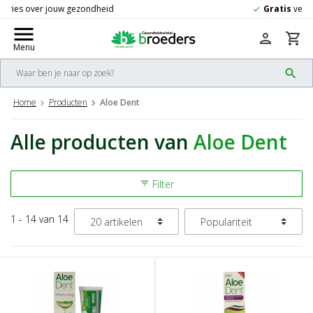
Gratis
verzending vanaf 50,-
check
menu
person
shopping_cart
Menu
search
Home
Producten
Aloe Dent
Alle producten van
Aloe Dent
Filter
filter_list
1 - 14 van 14