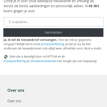
Schrijf je in voor onze wekelijkse nieuwsbrief en ontvang als
eerste de beste aanbiedingen en persoonlijk advies. Al
68.484
lezers gingen je voor.
E-mailadres
Aanmelden
Ja, ik wil de nieuwsbrief ontvangen.
Hoe we met je gegevens
omgaan? Bekijk het in onze
privacyverklaring
. Je kan je via de link
onderaan de nieuwsbrieven ook altijd weer afmelden voor deze e-mails
Deze site is beveiligd door reCAPTCHA en de
security
Privacyverklaring
en
Servicevoorwaarden
van Google zijn van toepassing
Over ons
Over ons