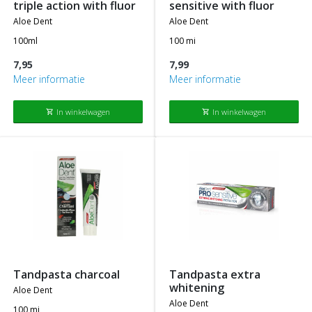
triple action with fluor
sensitive with fluor
aloe dent
aloe dent
100ml
100 mi
7,95
7,99
Meer informatie
Meer informatie
In winkelwagen
In winkelwagen
shopping_cart
shopping_cart
tandpasta charcoal
tandpasta extra
whitening
aloe dent
aloe dent
100 mi