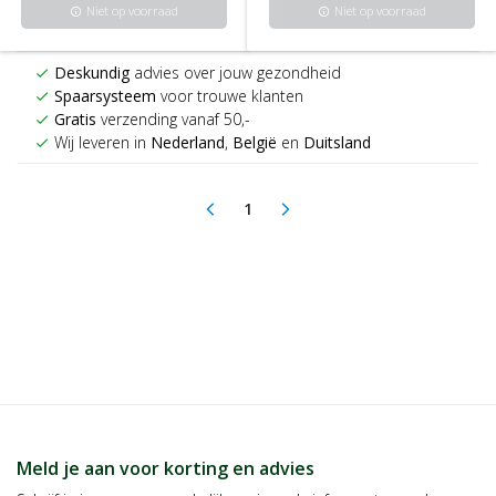
Niet op voorraad
Niet op voorraad
info
info
Deskundig
advies over jouw gezondheid
check
Spaarsysteem
voor trouwe klanten
check
Gratis
verzending vanaf 50,-
check
Wij leveren in
Nederland
,
België
en
Duitsland
check
1
arrow_back_ios
arrow_forward_ios
(current)
Meld je aan voor korting en advies