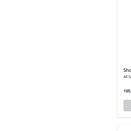
sh
all s
105