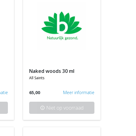
naked woods 30 ml
all saints
atie
65,00
Meer informatie
Niet op voorraad
info