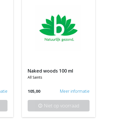
naked woods 100 ml
all saints
atie
105,00
Meer informatie
Niet op voorraad
info