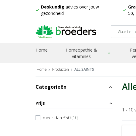
Deskundig
advies over jouw
Gra
check
check
gezondheid
50,
Home
Homeopathie &
Pe
expand_more
vitamines
ve
Home
Producten
ALL SAINTS
All
Categorieën
expand_less
Prijs
expand_less
1 - 10 
meer dan €50
(10)
check