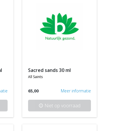
l
sacred sands 30 ml
all saints
atie
65,00
Meer informatie
Niet op voorraad
info