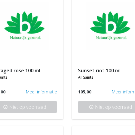
vaged rose 100 ml
sunset riot 100 ml
aints
all saints
,00
Meer informatie
105,00
Meer inform
Niet op voorraad
Niet op voorraad
info
info