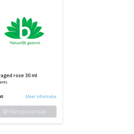
vaged rose 30 ml
aints
00
Meer informatie
Niet op voorraad
info