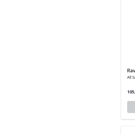
ra
all s
105