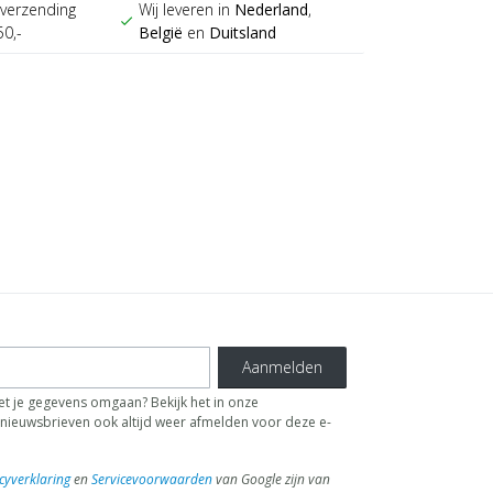
verzending
Wij leveren in
Nederland
,
check
50,-
België
en
Duitsland
Aanmelden
t je gegevens omgaan? Bekijk het in onze
de nieuwsbrieven ook altijd weer afmelden voor deze e-
cyverklaring
en
Servicevoorwaarden
van Google zijn van