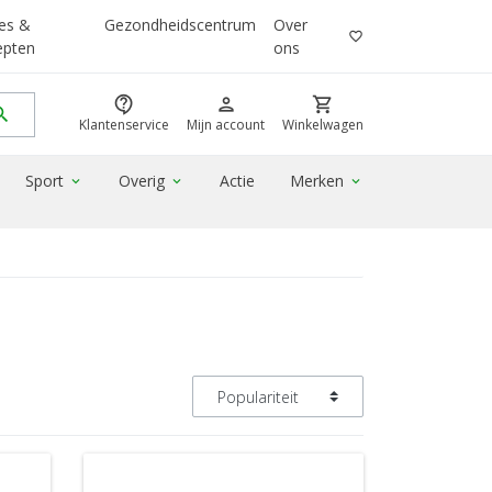
es &
Gezondheidscentrum
Over
favorite_border
epten
ons
contact_support
person
shopping_cart
rch
Klantenservice
Mijn account
Winkelwagen
Sport
Overig
Actie
Merken
expand_more
expand_more
expand_more