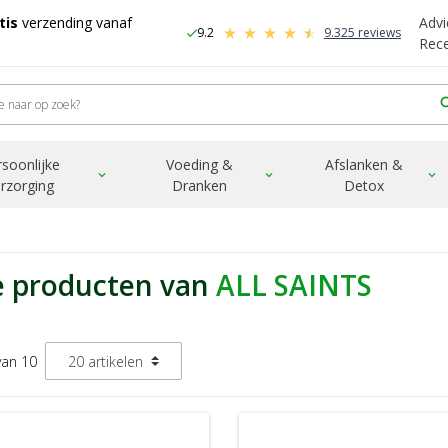
tis
verzending vanaf
Advi
9.2
9.325 reviews
check
-
Rec
sea
rsoonlijke
Voeding &
Afslanken &
expand_more
expand_more
expand_more
rzorging
Dranken
Detox
e producten van
ALL SAINTS
van 10