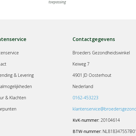
toepassing
ntenservice
Contactgegevens
tenservice
Broeders Gezondheidswinkel
act
Keiweg 7
ending & Levering
4901 JD Oosterhout
almogelijkheden
Nederland
ur & Klachten
0162-453223
arpunten
klantenservice@broedersgezond
KvK-nummer:
20104614
BTW-nummer:
NL818347557B0