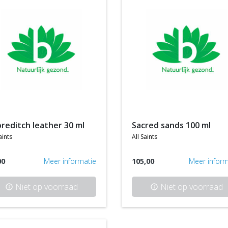
oreditch leather 30 ml
sacred sands 100 ml
aints
all saints
00
Meer informatie
105,00
Meer inform
Niet op voorraad
Niet op voorraad
info
info