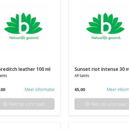
oreditch leather 100 ml
sunset riot intense 30 m
aints
all saints
,00
Meer informatie
65,00
Meer inform
Niet op voorraad
Niet op voorraad
info
info