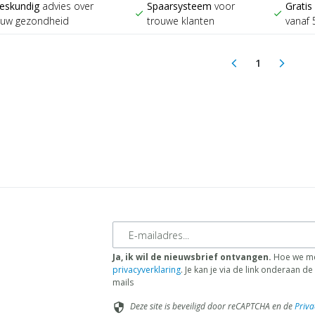
eskundig
advies over
Spaarsysteem
voor
Gratis
check
check
ouw gezondheid
trouwe klanten
vanaf 
1
arrow_back_ios
arrow_forward_ios
(current)
E-mailadres
Ja, ik wil de nieuwsbrief ontvangen.
Hoe we me
privacyverklaring
. Je kan je via de link onderaan 
mails
Deze site is beveiligd door reCAPTCHA en de
Priva
security