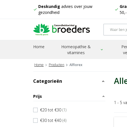
Deskundig
advies over jouw
Gra
check
check
gezondheid
50,
Home
Homeopathie &
Pe
expand_more
vitamines
ve
Home
Producten
Alflorex
All
Categorieën
expand_less
Prijs
expand_less
1 - 5 v
€20 tot €30
(1)
check
€30 tot €40
(4)
check