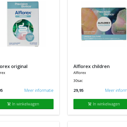
florex original
alflorex children
orex
alflorex
30sac
95
Meer informatie
29,95
Meer inform
In winkelwagen
In winkelwagen
shopping_cart
shopping_cart