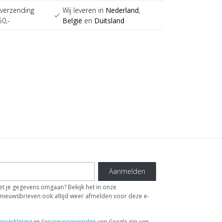
verzending
Wij leveren in
Nederland
,
check
50,-
België
en
Duitsland
Aanmelden
t je gegevens omgaan? Bekijk het in onze
de nieuwsbrieven ook altijd weer afmelden voor deze e-
cyverklaring
en
Servicevoorwaarden
van Google zijn van