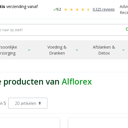
tis
verzending vanaf
Advi
9.2
9.325 reviews
check
-
Rec
sea
rsoonlijke
Voeding &
Afslanken &
expand_more
expand_more
expand_more
rzorging
Dranken
Detox
e producten van
Alflorex
an 5