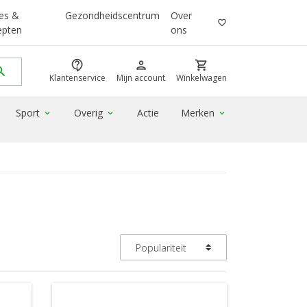
es &
Gezondheidscentrum
Over
favorite_border
epten
ons
contact_support
person
shopping_cart
rch
Klantenservice
Mijn account
Winkelwagen
Sport
Overig
Actie
Merken
expand_more
expand_more
expand_more