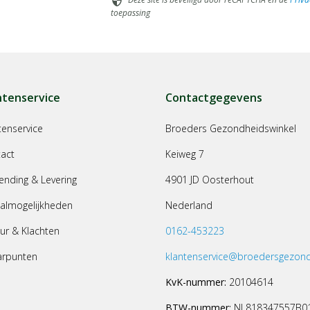
security
toepassing
ntenservice
Contactgegevens
tenservice
Broeders Gezondheidswinkel
act
Keiweg 7
ending & Levering
4901 JD Oosterhout
almogelijkheden
Nederland
ur & Klachten
0162-453223
arpunten
klantenservice@broedersgezond
KvK-nummer:
20104614
BTW-nummer:
NL818347557B0