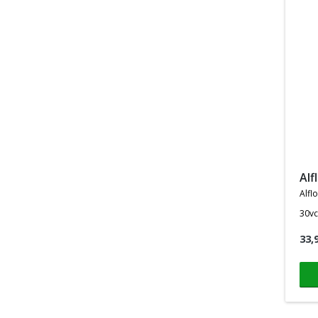
al
alfl
30vc
33,