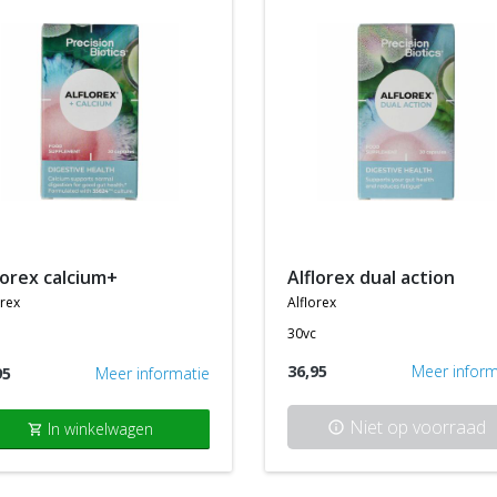
florex calcium+
alflorex dual action
orex
alflorex
30vc
36,95
Meer inform
95
Meer informatie
Niet op voorraad
In winkelwagen
info
shopping_cart