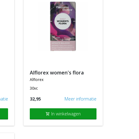
alflorex women's flora
alflorex
30vc
atie
32,95
Meer informatie
In winkelwagen
shopping_cart