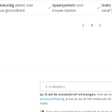
eskundig
advies over
Spaarsysteem
voor
Gratis
check
check
ouw gezondheid
trouwe klanten
vanaf 
1
arrow_back_ios
arrow_forward_ios
(current)
E-mailadres
Ja, ik wil de nieuwsbrief ontvangen.
Hoe we me
privacyverklaring
. Je kan je via de link onderaan 
mails
Deze site is beveiligd door reCAPTCHA en de
Priva