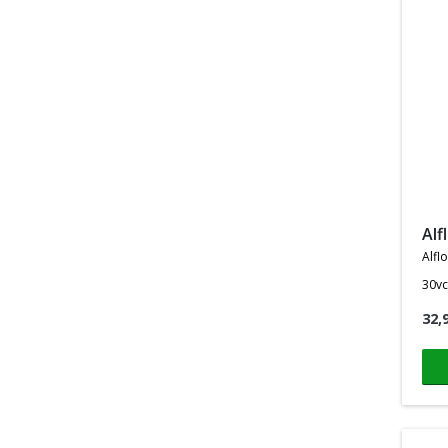
al
alfl
30vc
32,