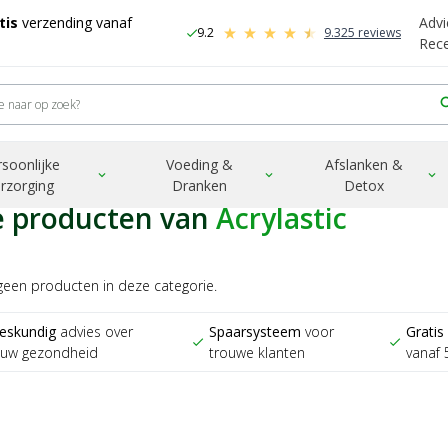
tis
verzending vanaf
Advi
9.2
9.325 reviews
check
-
Rec
sea
rsoonlijke
Voeding &
Afslanken &
expand_more
expand_more
expand_more
rzorging
Dranken
Detox
e producten van
Acrylastic
 geen producten in deze categorie.
eskundig
advies over
Spaarsysteem
voor
Gratis
check
check
ouw gezondheid
trouwe klanten
vanaf 