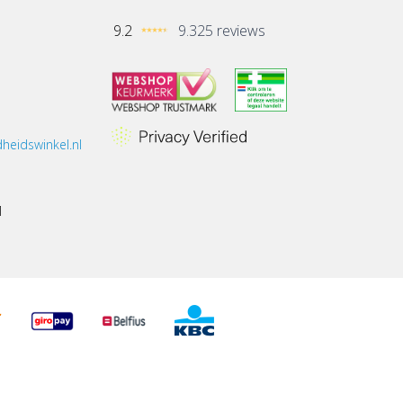
9.2
9.325 reviews
heidswinkel.nl
1