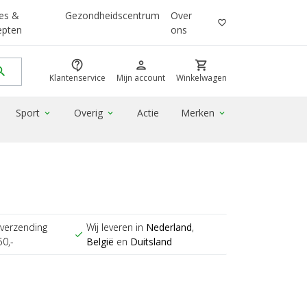
es &
Gezondheidscentrum
Over
favorite_border
epten
ons
contact_support
person
shopping_cart
rch
Klantenservice
Mijn account
Winkelwagen
Sport
Overig
Actie
Merken
expand_more
expand_more
expand_more
verzending
Wij leveren in
Nederland
,
check
50,-
België
en
Duitsland