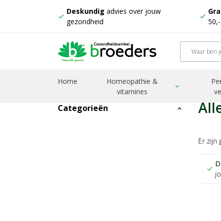
Deskundig
advies over jouw
Gra
check
check
gezondheid
50,
Home
Producten
Acrylastic
Home
Homeopathie &
Pe
expand_more
vitamines
ve
All
Categorieën
expand_less
Er zijn
D
check
j