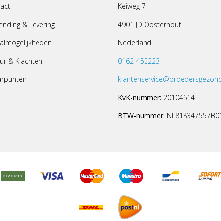
act
Keiweg 7
ending & Levering
4901 JD Oosterhout
almogelijkheden
Nederland
ur & Klachten
0162-453223
arpunten
klantenservice@broedersgezond
KvK-nummer:
20104614
BTW-nummer:
NL818347557B0