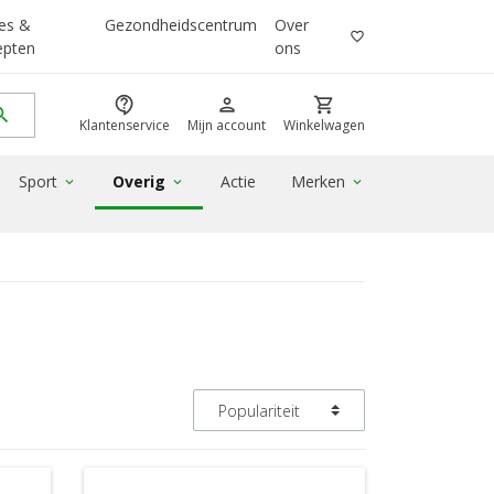
es &
Gezondheidscentrum
Over
favorite_border
epten
ons
contact_support
person
shopping_cart
rch
Klantenservice
Mijn account
Winkelwagen
Sport
Overig
Actie
Merken
expand_more
expand_more
expand_more