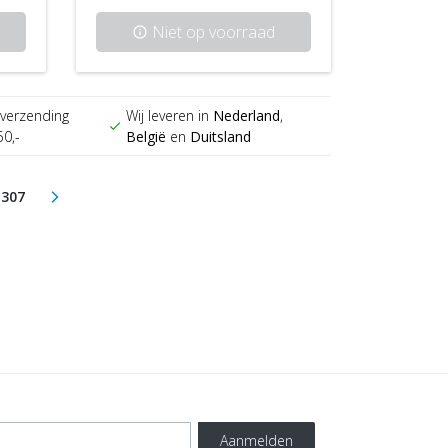
Niet op voorraad
info
verzending
Wij leveren in
Nederland
,
check
50,-
België
en
Duitsland
307
arrow_forward_ios
(current)
Aanmelden