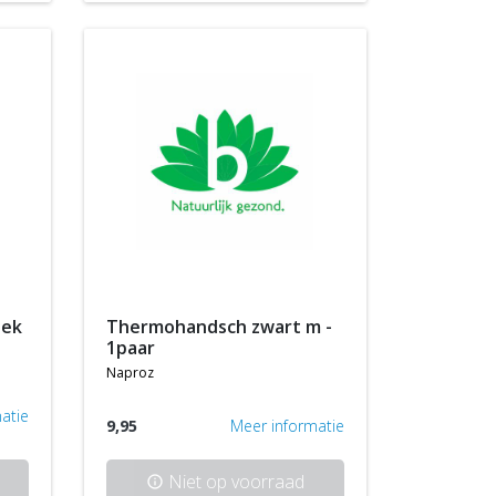
oek
thermohandsch zwart m -
1paar
naproz
atie
9,95
Meer informatie
Niet op voorraad
info