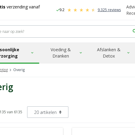
tis
verzending vanaf
Advi
9.2
9.325 reviews
check
-
Rec
sea
soonlijke
Voeding &
Afslanken &
expand_more
expand_more
expand_more
rzorging
Dranken
Detox
rging
Overig
rig
6135 van 6135