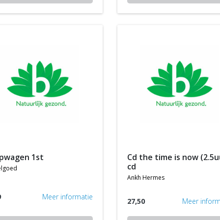
iepwagen 1st
cd the time is now (2.5uur)
cd
elgoed
ankh hermes
9
Meer informatie
27,50
Meer inform