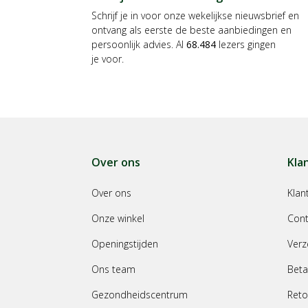
Brita
(7)
check
Schrijf je in voor onze wekelijkse nieuwsbrief en
BRUYNZEEL
(23)
check
ontvang als eerste de beste aanbiedingen en
persoonlijk advies. Al
68.484
lezers gingen
BT'S
(59)
check
je voor.
Burncare
(1)
check
Burnshield
(1)
check
Camfida
(2)
check
Care Plus
(8)
check
Over ons
Kla
CareBag
(2)
check
Over ons
Klan
CASUELLE
(2)
check
Onze winkel
Cont
CAYA
(1)
check
Openingstijden
Verz
CEDERHOUT
(1)
check
Ons team
Beta
Cellacare
(22)
check
Gezondheidscentrum
Reto
Chi
(230)
check