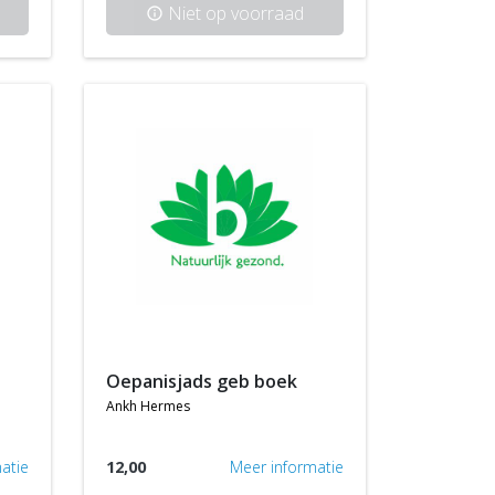
Niet op voorraad
info
oepanisjads geb boek
ankh hermes
atie
12,00
Meer informatie