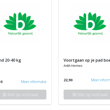
ond 20-40 kg
voortgaan op je pad bo
ankh hermes
22,90
Meer inform
50
Meer informatie
Niet op voorraad
Niet op voorraad
info
info