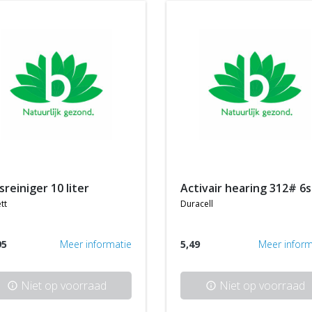
asreiniger 10 liter
activair hearing 312# 6s
tt
duracell
95
Meer informatie
5,49
Meer inform
Niet op voorraad
Niet op voorraad
info
info