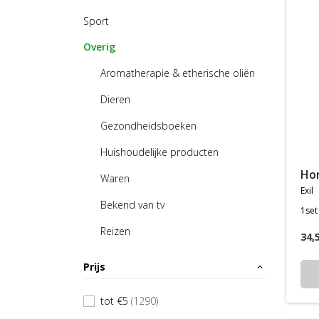
Sport
Overig
Aromatherapie & etherische oliën
Dieren
Gezondheidsboeken
Huishoudelijke producten
h
Waren
exil
Bekend van tv
1set
Reizen
34,
Prijs
expand_less
tot €5
(1290)
check