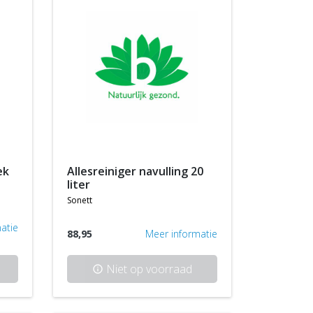
ek
allesreiniger navulling 20
liter
sonett
atie
88,95
Meer informatie
Niet op voorraad
info