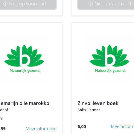
Niet op voorraad
Niet op voorraad
info
info
zemarijn olie marokko
zinvol leven boek
ydhof
ankh hermes
ml
6,00
Meer inform
,99
Meer informatie