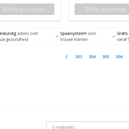
Niet op voorraad
Niet op voorraad
info
info
eskundig
advies over
Spaarsysteem
voor
Gratis
check
check
ouw gezondheid
trouwe klanten
vanaf 
303
304
305
306
arrow_back_ios
E-mailadres