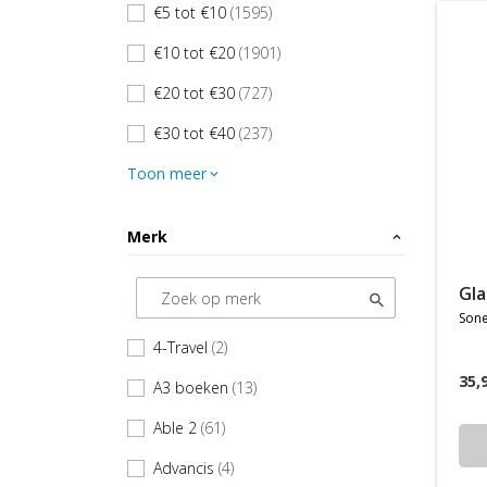
€5 tot €10
(1595)
check
€10 tot €20
(1901)
check
€20 tot €30
(727)
check
€30 tot €40
(237)
check
Toon meer
expand_more
Merk
expand_less
gl
sone
4-Travel
(2)
check
35,
A3 boeken
(13)
check
Able 2
(61)
check
Advancis
(4)
check