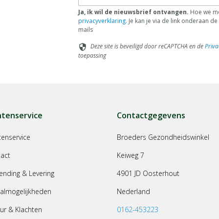
Ja, ik wil de nieuwsbrief ontvangen.
Hoe we me
privacyverklaring
. Je kan je via de link onderaan 
mails
Deze site is beveiligd door reCAPTCHA en de
Priva
security
toepassing
ntenservice
Contactgegevens
tenservice
Broeders Gezondheidswinkel
act
Keiweg 7
ending & Levering
4901 JD Oosterhout
almogelijkheden
Nederland
ur & Klachten
0162-453223