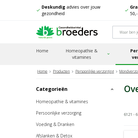
Deskundig
advies over jouw
Gra
check
check
gezondheid
50,
Home
Homeopathie &
Per
expand_more
vitamines
ve
Home
Producten
Persoonlijke verzorging
Mondverzo
Ove
Categorieën
expand_less
Homeopathie & vitamines
Persoonlijke verzorging
6121 - 
Voeding & Dranken
Afslanken & Detox