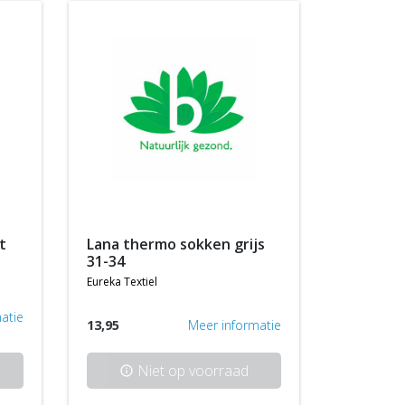
t
lana thermo sokken grijs
31-34
eureka textiel
atie
13,95
Meer informatie
Niet op voorraad
info