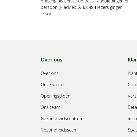
ontvang als eerste de beste aanbiedingen en
persoonlijk advies. Al
68.484
lezers gingen
je voor.
Over ons
Kla
Over ons
Klan
Onze winkel
Cont
Openingstijden
Verz
Ons team
Beta
Gezondheidscentrum
Reto
Gezondheidsscan
Spa