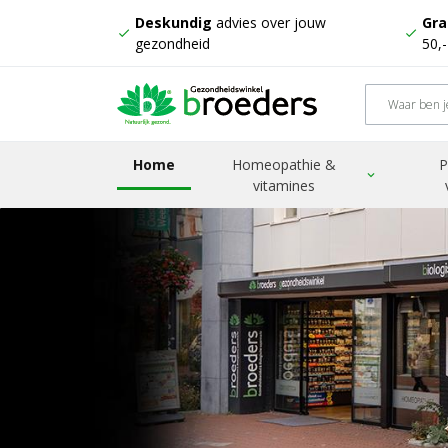
Deskundig
advies over jouw
Gra
check
check
gezondheid
50,
Home
Homeopathie &
P
expand_more
vitamines