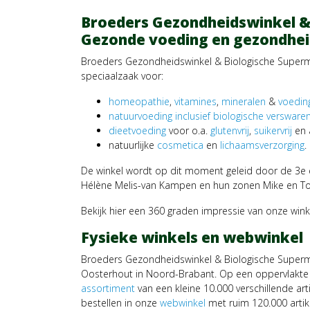
Broeders Gezondheidswinkel &
Gezonde voeding en gezondhei
Broeders Gezondheidswinkel & Biologische Superma
speciaalzaak voor:
homeopathie
,
vitamines
,
mineralen
&
voedin
natuurvoeding inclusief biologische versware
dieetvoeding
voor o.a.
glutenvrij
,
suikervrij
en 
natuurlijke
cosmetica
en
lichaamsverzorging
.
De winkel wordt op dit moment geleid door de 3e e
Hélène Melis-van Kampen en hun zonen Mike en To
Bekijk hier een 360 graden impressie van onze wink
Fysieke winkels en webwinkel
Broeders Gezondheidswinkel & Biologische Superm
Oosterhout in Noord-Brabant. Op een oppervlakte
assortiment
van een kleine 10.000 verschillende art
bestellen in onze
webwinkel
met ruim 120.000 artike