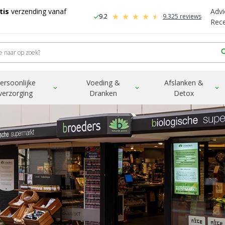
tis
verzending vanaf
Advi
9.2
9.325 reviews
check
-
Rec
sea
ersoonlijke
Voeding &
Afslanken &
expand_more
expand_more
expand_more
verzorging
Dranken
Detox