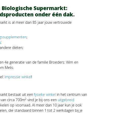
 Biologische Supermarkt:
dsproducten onder één dak.
rkt is al meer dan 85 jaar jouw vertrouwde
gssupplementen
;
n
;
andere diëten;
n 4e generatie van de familie Broeders: Wim en
m Melis.
el:
Impressie winkel
!
arkt bestaat uit een
fysieke winkel
in het centrum van
2
 van circa 700m
vind je bij ons een
uitgebreid
ikelen op voorraad. Al meer dan 10 jaar kun je ook
len, die standaard binnen 1 tot 2 werkdagen bij je