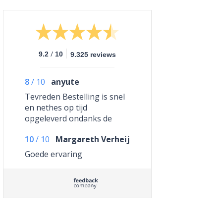
/
9.2
10
9.325 reviews
8
/
10
anyute
Tevreden Bestelling is snel
en nethes op tijd
opgeleverd ondanks de
situatie rondom corona.
10
/
10
Margareth Verheij
Alles was netjes verpakt.
Tevreden.
Goede ervaring