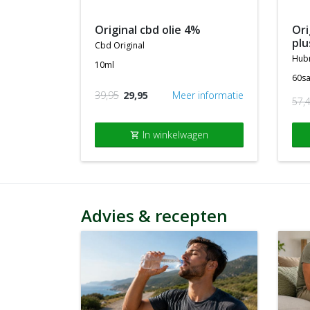
original cbd olie 4%
original silicea kollagen
plu
cbd original
hub
10ml
60s
39,95
29,95
Meer informatie
57,
In winkelwagen
shopping_cart
Advies & recepten