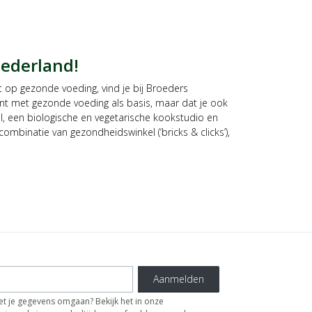
Nederland!
 op gezonde voeding, vind je bij Broeders
int met gezonde voeding als basis, maar dat je ook
l, een biologische en vegetarische kookstudio en
ombinatie van gezondheidswinkel (‘bricks & clicks’),
Aanmelden
t je gegevens omgaan? Bekijk het in onze