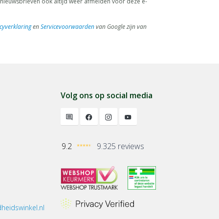
de nieuwsbrieven ook altijd weer afmelden voor deze e-
cyverklaring
en
Servicevoorwaarden
van Google zijn van
Volg ons op social media
9.2
9.325 reviews
heidswinkel.nl