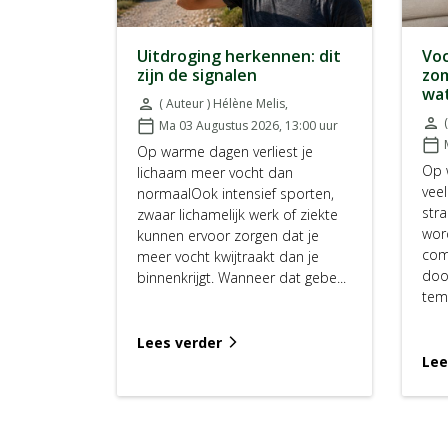
Uitdroging herkennen: dit
Voc
zijn de signalen
zom
wat
person
( Auteur ) Hélène Melis
,
Door:
person
calendar_today
Ma 03 Augustus 2026, 13:00
uur
Door
Geplaatst op:
calendar_today
Op warme dagen verliest je
Gepl
Op 
lichaam meer vocht dan
vee
normaalOok intensief sporten,
stra
zwaar lichamelijk werk of ziekte
wor
kunnen ervoor zorgen dat je
com
meer vocht kwijtraakt dan je
doo
binnenkrijgt. Wanneer dat gebe...
tem
Lees verder
arrow_forward_ios
Lee