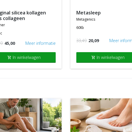
metasleep
s collageen
metagenics
ner
60tb
ac
33,49
20,09
Meer inform
49
45,00
Meer informatie
In winkelwagen
In winkelwagen
shopping_cart
shopping_cart