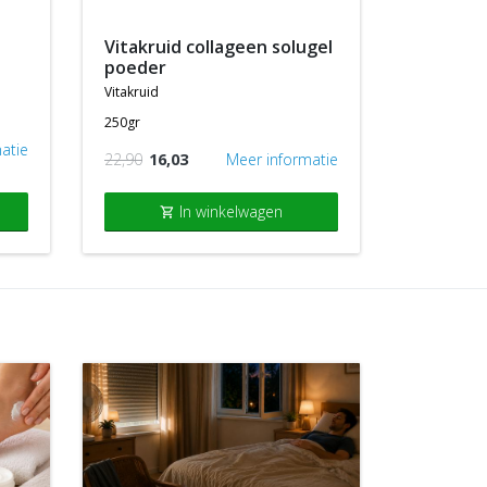
vitakruid collageen solugel
poeder
vitakruid
250gr
atie
22,90
16,03
Meer informatie
In winkelwagen
shopping_cart