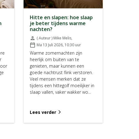
Hitte en slapen: hoe slaap
n
je beter tijdens warme
nachten?
person
( Auteur ) Mike Melis
,
Door:
calendar_today
Ma 13 Juli 2026, 10:30
uur
Geplaatst op:
ere
Warme zomernachten zijn
r
heerlijk om buiten van te
Door
genieten, maar kunnen een
ge
goede nachtrust flink verstoren.
Veel mensen merken dat ze
tijdens een hittegolf moeilijker in
slaap vallen, vaker wakker wo...
Lees verder
arrow_forward_ios