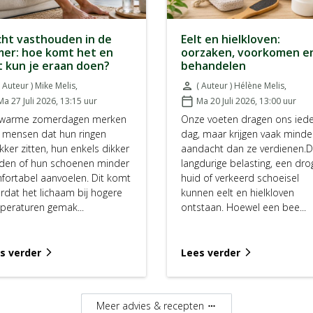
ht vasthouden in de
Eelt en hielkloven:
er: hoe komt het en
oorzaken, voorkomen e
 kun je eraan doen?
behandelen
( Auteur ) Mike Melis
,
person
( Auteur ) Hélène Melis
,
:
Door:
Ma 27 Juli 2026, 13:15
uur
calendar_today
Ma 20 Juli 2026, 13:00
uur
aatst op:
Geplaatst op:
warme zomerdagen merken
Onze voeten dragen ons ied
l mensen dat hun ringen
dag, maar krijgen vaak minde
kker zitten, hun enkels dikker
aandacht dan ze verdienen.
den of hun schoenen minder
langdurige belasting, een dro
fortabel aanvoelen. Dit komt
huid of verkeerd schoeisel
rdat het lichaam bij hogere
kunnen eelt en hielkloven
peraturen gemak...
ontstaan. Hoewel een bee...
s verder
Lees verder
arrow_forward_ios
arrow_forward_ios
Meer advies & recepten
more_horiz