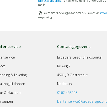
privacyverklaring
. Je kan je via de link onderaan 
mails
Deze site is beveiligd door reCAPTCHA en de
Priva
security
toepassing
ntenservice
Contactgegevens
tenservice
Broeders Gezondheidswinkel
act
Keiweg 7
ending & Levering
4901 JD Oosterhout
almogelijkheden
Nederland
ur & Klachten
0162-453223
arpunten
klantenservice@broedersgezond