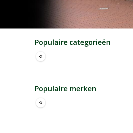
Populaire categorieën
keyboard_double_arrow_left
Populaire merken
keyboard_double_arrow_left