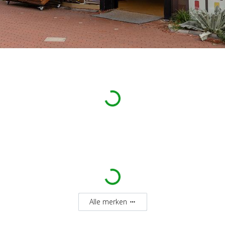
Laden …
Laden …
Alle merken
more_horiz